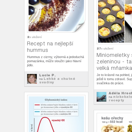
2
x uložení
Recept na nejlepší
27
hummus
x uložení
Miniomeletky 
Hummus z cizrny, výborná a jedoduchá
zeleninou - ta
pomazánka, může sloužit i jako hlavní
jídlo.
velká mňamk
Lucie P.
Je to krásné na pohled,
Lehké a chutné
na
ještě k tomu zdravé. Sup
svačiny
svačinka do práce.
Adéla Hroc
nízkokal
na
recepty