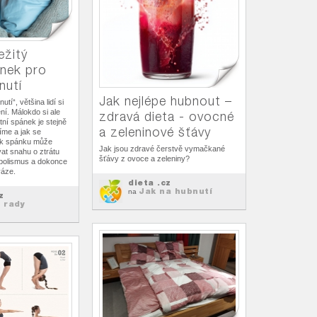
ežitý
ánek pro
nutí
Jak nejlépe hubnout –
tí“, většina lidí si
ní. Málokdo si ale
zdravá dieta - ovocné
tní spánek je stejně
a zeleninové šťávy
jíme a jak se
ek spánku může
Jak jsou zdravé čerstvě vymačkané
at snahu o ztrátu
šťávy z ovoce a zeleniny?
abolismus a dokonce
váze.
dieta .cz
Jak na hubnutí
na
z
 rady