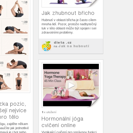
Jak zhubnout břicho
Hubnutí v oblasti břicha je často cílem
mnoha lidí. Pozor, protože nadbytečný
tuk v této oblasti může být spojen i sei
zdravotními problémy.
dieta .cz
Jak na hubnutí
na
zka pozic,
šejí nejvíce
1
x uložení
pro tělo
Hormonální jóga
jógu, zajděte někam
cvičení online
aučíte jak jednotlivé
ímavá je i hot nebo
Vynikající cvičení pro správnou funkci