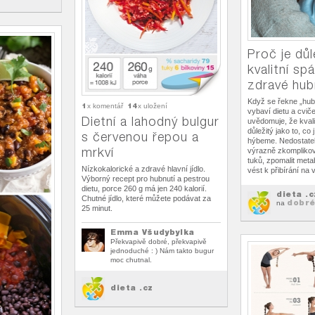
Proč je důl
kvalitní sp
zdravé hub
Když se řekne „hubnu
1
14
x komentář
x uložení
vybaví dietu a cviče
Dietní a lahodný bulgur
uvědomuje, že kvali
důležitý jako to, co 
s červenou řepou a
hýbeme. Nedostat
mrkví
výrazně zkomplikov
tuků, zpomalit met
Nízkokalorické a zdravé hlavní jídlo.
vést k přibírání na 
Výborný recept pro hubnutí a pestrou
dietu, porce 260 g má jen 240 kalorií.
dieta .c
Chutné jídlo, které můžete podávat za
dobré
na
25 minut.
Emma Všudybylka
Překvapivě dobré, překvapivě
jednoduché : ) Nám takto bugur
moc chutnal.
dieta .cz