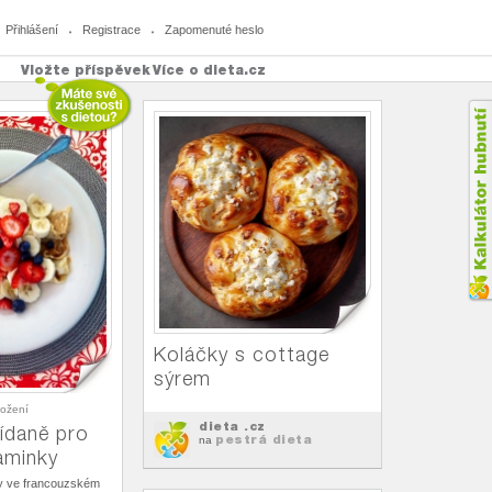
Přihlášení
Registrace
Zapomenuté heslo
Vložte příspěvek
Více o dieta.cz
Koláčky s cottage
sýrem
ložení
dieta .cz
ídaně pro
pestrá dieta
na
aminky
ky ve francouzském