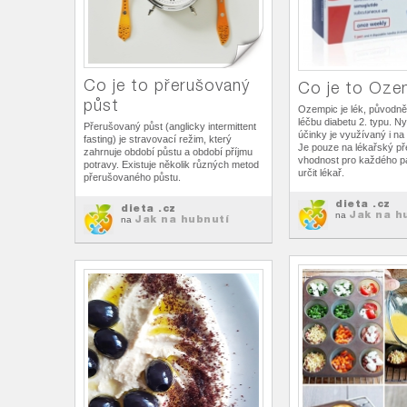
Co je to přerušovaný
Co je to Oze
půst
Ozempic je lék, původně
léčbu diabetu 2. typu. Ny
Přerušovaný půst (anglicky intermittent
účinky je využívaný i na 
fasting) je stravovací režim, který
Je pouze na lékařský př
zahrnuje období půstu a období příjmu
vhodnost pro každého p
potravy. Existuje několik různých metod
určit lékař.
přerušovaného půstu.
dieta .cz
dieta .cz
Jak na h
na
Jak na hubnutí
na