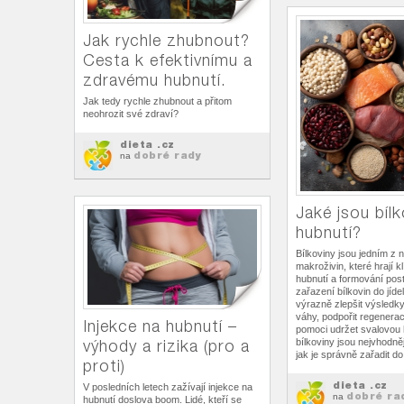
Jak rychle zhubnout?
Cesta k efektivnímu a
zdravému hubnutí.
Jak tedy rychle zhubnout a přitom
neohrozit své zdraví?
dieta .cz
dobré rady
na
Jaké jsou bílk
hubnutí?
Bílkoviny jsou jedním z n
makroživin, které hrají kl
hubnutí a formování pos
zařazení bílkovin do jíd
výrazně zlepšit výsledky
váhy, podpořit regenerac
Injekce na hubnutí –
pomoci udržet svalovou 
výhody a rizika (pro a
bílkoviny jsou nejvhodně
jak je správně zařadit d
proti)
dieta .cz
V posledních letech zažívají injekce na
dobré ra
na
hubnutí doslova boom. Lidé, kteří se