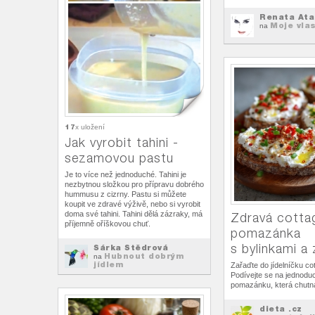
Renata Ata
Moje vla
na
17
x uložení
Jak vyrobit tahini -
sezamovou pastu
Je to více než jednoduché. Tahini je
nezbytnou složkou pro přípravu dobrého
hummusu z cizrny. Pastu si můžete
koupit ve zdravé výživě, nebo si vyrobit
doma své tahini. Tahini dělá zázraky, má
Zdravá cotta
příjemně oříškovou chuť.
pomazánka
s bylinkami a 
Šárka Štědrová
Hubnout dobrým
na
jídlem
Zařaďte do jídelníčku cot
Podívejte se na jednodu
pomazánku, která chut
dieta .cz