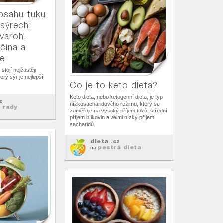
bsahu tuku
sýrech:
varoh,
čina a
e
stojí nejčastěji
erý sýr je nejlepší
Co je to keto dieta?
Keto dieta, nebo ketogenní dieta, je typ
z
nízkosacharidového režimu, který se
 rady
zaměřuje na vysoký příjem tuků, střední
příjem bílkovin a velmi nízký příjem
sacharidů.
dieta .cz
pestrá dieta
na