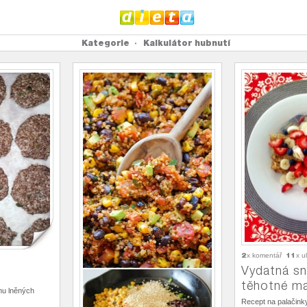
Kategorie
Kalkulátor hubnutí
2
11
x komentář
x u
Vydatná sn
těhotné m
nu lněných
Recept na palačin