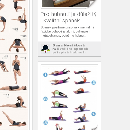
Pro hubnutí je důležitý
i kvalitní spánek
Spánek pozitivně přispívá k mentální i
fyzické pohodě a tak mj. ovlivňuje i
metabolismus, potažmo hubnutí.
Dana Nováčková
Kvalitní spánek
na
přispívá hubnutí