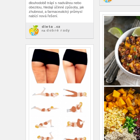
dlouhodobě trápí s nadváhou nebo
obezitou, hledají účinné způsoby, jak
zhubnout, a farmaceutický průmysl
nabízí nová řešení.
dieta .cz
dobré rady
na