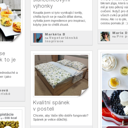
bikram jóga, která s
výhonky
mě je toto pěkný n
cvičení. Ikdyž pro 
Koupila jsem si tyto vynikající tortily,
všech cviků je ješt
chtěla bych se je naučit dělat doma,
mnou. Ale i o to jde
vyfotila jsem ingredience pro inspiraci,
cestou pomalu jít : )
kdyby jste to chtěli zkusit.
Marie D
Markéta B
Pro p
na
Vegetariánská
na
inspirace
se
k to je
a
 jednoduché a
er i jako
hová
orické
Kvalitní spánek
v posteli
Chcete, aby Vaše tělo dobře fungovalo?
Spánek je velice důležitý.