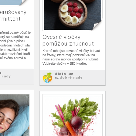
řerušovaný
rmittent
 (přerušovaný půst) je
Ovesné vločky
terý se zaměřuje na
dobí jídla a půstu.
pomůžou zhubnout
osledních letech stal
en mezi lidmi, kteří
Kromě toho jsou ovesné vločky bohaté
 také mezi těmi, kteří
na živiny, které mají pozitivní vliv na
ení svého zdraví a
naše zdraví mohou i podpořit i hubnutí.
Vybírejte vločky v BIO kvalitě.
z
dieta .cz
 rady
dobré rady
na