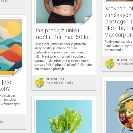
ieta
Srovnání o
v měkkých 
Cottage, T
Ricotta, Lu
Jak předejít úniku
Mascarpon
moči u žen nad 50 let
Podívejme se, jak si 
Únik moči (inkontinence) je problém,
používané druhy. Kt
který postihuje mnoho žen po
pro hubnutí?
padesátce, a přesto se o něm často
mlčí. Není to jen „normální součást
dieta .c
stárnutí“, ale zdravotní problém, který
dobré
na
lze ve většině případů účinně řešit nebo
mu dokonce předejít.
dieta .cz
 jojo
dobré rady
na
ách?
rý označuje
ání na váze,
o krátkodobých
dy