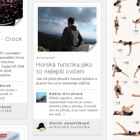
í
 - Crock
řit v pomalém
Z pomalého hrnce
1
x komentář
a všechna
Horská turistika jako
. Zaujal mě však
to nejlepší cvičení
ěs dýně,
 quinoa.
Jak mě přítel přivedl k horské turistice a
já jsem mu za to neskonale vděčná.
álová
nto recept v
Adéla Hrochová
troubě. A
sný!
Pěkně napsáno. Jasně,
nejzdravější hubnutí je cestou
dobrého jídla a pohybu. A chodit
rková
orické
ven do přírody, to je navíc balzám
pro duši : )
Glorie Javoříčková
Horská turistika
na