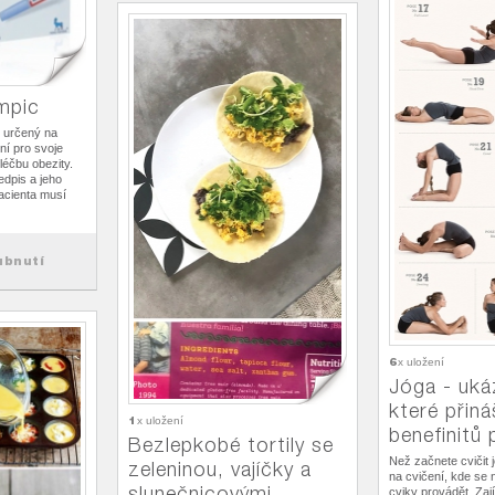
mpic
 určený na
ní pro svoje
léčbu obezity.
edpis a jeho
acienta musí
ubnutí
6
x uložení
Jóga - uká
které přiná
1
x uložení
benefinitů 
Bezlepkobé tortily se
Než začnete cvičit 
zeleninou, vajíčky a
na cvičení, kde se n
slunečnicovými
cviky provádět. Zaj