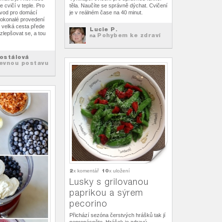
e cvičí v teple. Pro
těla. Naučíte se správně dýchat. Cvičení
ávod pro domácí
je v reálném čase na 40 minut.
dokonalé provedení
ě velká cesta přede
Lucie P.
, zlepšovat se, a tou
Pohybem ke zdraví
na
ostálová
evnou postavu
2
10
x komentář
x uložení
Lusky s grilovanou
paprikou a sýrem
pecorino
Přichází sezóna čerstvých hrášků tak jí