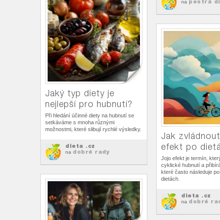
pestrá d
na
Jaký typ diety je
nejlepší pro hubnutí?
Při hledání účinné diety na hubnutí se
setkáváme s mnoha různými
možnostmi, které slibují rychlé výsledky.
Jak zvládnout
efekt po diet
dieta .cz
dobré rady
na
Jojo efekt je termín, kte
cyklické hubnutí a přibír
které často následuje p
dietách.
dieta .cz
dobré ra
na