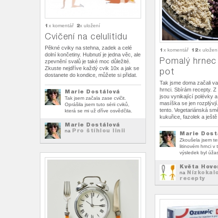
1
2
x komentář
x uložení
Cvičení na celulitidu
Pěkné cviky na stehna, zadek a celé
1
12
x komentář
x uložen
dolní končetiny. Hubnutí je jedna věc, ale
Pomalý hrnec
zpevnění svalů je také moc důležité.
Zkuste nejdříve každý cvik 10x a jak se
pot
dostanete do kondice, můžete si přidat.
Tak jsme doma začali va
hrnci. Sbírám recepty. 
Marie Dostálová
jsou vynikající polévky 
Tak jsem začala zase cvičit.
masíška se jen rozplývjí
Oprášila jsem tuto sérii cviků,
tento. Vegetariánská sm
která se mi už dříve osvědčila.
kukuřice, fazolek a ještě
Marie Dostálová
Pro štíhlou linii
na
Marie Dost
Zkoušela jsem te
litinovém hrnci v 
výsledek byl úža
Květa Hovo
Nízkokal
na
recepty