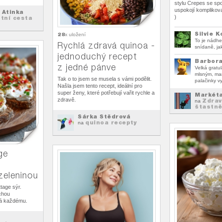
stylu Crepes se sp
uspokojí komplikova
 Atinka
)
stní cesta
Silvie K
28
x uložení
To je nádhe
Rychlá zdravá quinoa -
snídaně, ja
jednoduchý recept
Barbor
z jedné pánve
Velká gratu
mlsným, mam
Tak o to jsem se musela s vámi podělit.
palačinky v
Našla jsem tento recept, ideální pro
super ženy, které potřebují vařit rychle a
Markét
zdravě.
Zdrav
na
štastně
Šárka Štědrová
quinoa recepty
na
ge
zeleninou
tage sýr.
chou
ná každému.