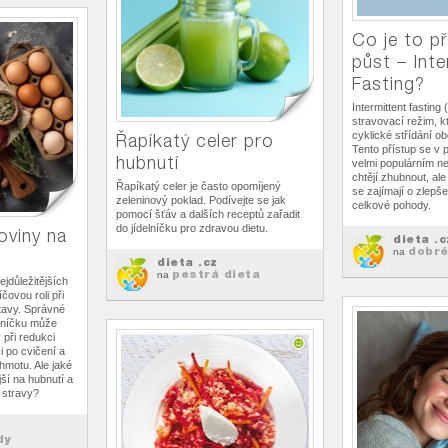
Co je to p
půst – Inte
Fasting?
Intermittent fasting
stravovací režim, k
cyklické střídání ob
Řapíkatý celer pro
Tento přístup se v p
hubnutí
velmi populárním nej
chtějí zhubnout, ale
Řapíkatý celer je často opomíjený
se zajímají o zlepš
zeleninový poklad. Podívejte se jak
celkové pohody.
pomocí šťáv a dalších receptů zařadit
do jídelníčku pro zdravou dietu.
oviny na
dieta .c
dobré
na
dieta .cz
pestrá dieta
na
ejdůležitějších
íčovou roli při
tavy. Správné
elníčku může
 při redukci
i po cvičení a
hmotu. Ale jaké
jší na hubnutí a
o stravy?
dy