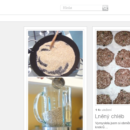
14
x uložení
Lněný chléb
Vymyslela jsem si obmě
krekrů ...