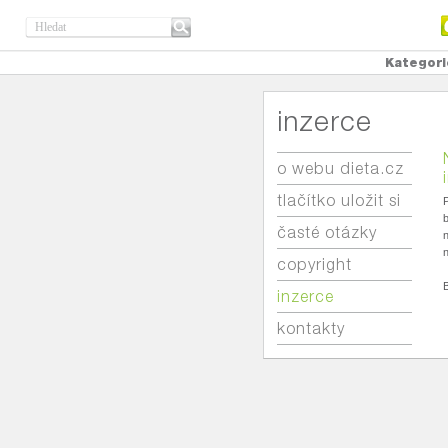
Kategori
inzerce
o webu dieta.cz
tlačítko uložit si
P
časté otázky
n
n
copyright
inzerce
kontakty