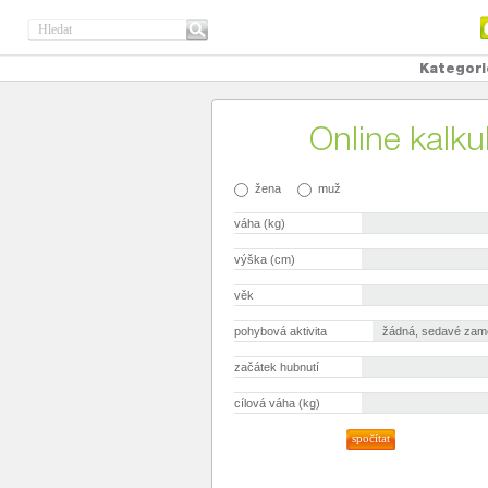
Kategori
Online kalku
žena
muž
váha (kg)
výška (cm)
věk
pohybová aktivita
začátek hubnutí
cílová váha (kg)
spočítat