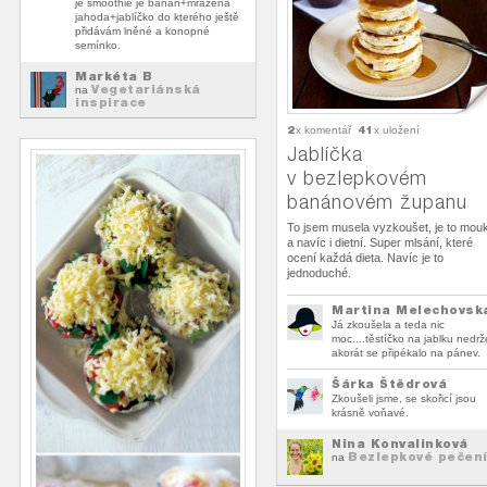
je smoothie je banán+mražená
jahoda+jablíčko do kterého ještě
přidávám lněné a konopné
semínko.
Markéta B
Vegetariánská
na
inspirace
2
41
x komentář
x uložení
Jablíčka
v bezlepkovém
banánovém županu
To jsem musela vyzkoušet, je to mou
a navíc i dietní. Super mlsání, které
ocení každá dieta. Navíc je to
jednoduché.
Martina Melechovsk
Já zkoušela a teda nic
moc....těstíčko na jablku nedrž
akorát se připékalo na pánev.
Šárka Štědrová
Zkoušeli jsme, se skořicí jsou
krásně voňavé.
Nina Konvalinková
Bezlepkové pečen
na