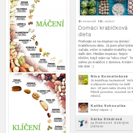
2
12
x komentář
x uložení
Domácí krabičková
dieta
Podívejte se na inspiraci na domácí
krabičkovou dietu. Já jsem před týdn
začala, večer si nabalím krabičky na
další den. Hledám inspiraci. Nejvíc
hřeším, když mám na "něco chuť". T
sáhnu po krabičce z domova. A mám 
kilo dole : )
Nina Konvalinková
Já krabičkuju bezlepkově. Več
si připravím svačinky na další
den. Už jsem takto zhubla 10 k
Pěkně pozvolna, rozumně za 
měsíců.
Kačka Vohnoutka
Dobrý nápad :-)
Šárka Štědrová
Hubnout dobrým
na
jídlem