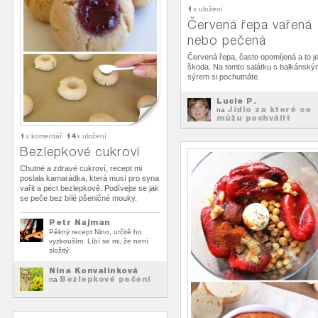
1
x uložení
Červená řepa vařená
nebo pečená
Červená řepa, často opomíjená a to j
škoda. Na tomto salátku s balkánský
sýrem si pochutnáte.
Lucie P.
Jídlo za které se
na
můžu pochválit
1
14
x komentář
x uložení
Bezlepkové cukroví
Chutné a zdravé cukroví, recept mi
poslala kamarádka, která musí pro syna
vařit a péct bezlepkově. Podívejte se jak
se peče bez bílé pšeničné mouky.
Petr Najman
Pěkný recept Nino, určitě ho
vyzkouším. Líbí se mi, že není
složitý.
Nina Konvalinková
Bezlepkové pečení
na