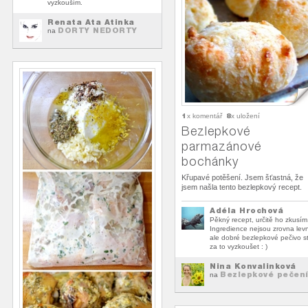
vyzkouším.
Renata Ata Atinka
DORTY NEDORTY
na
1
8
x komentář
x uložení
Bezlepkové
parmazánové
bochánky
Křupavé potěšení. Jsem šťastná, že
jsem našla tento bezlepkový recept.
Adéla Hrochová
Pěkný recept, určitě ho zkusím
Ingredience nejsou zrovna lev
ale dobré bezlepkové pečivo st
za to vyzkoušet : )
Nina Konvalinková
Bezlepkové pečen
na