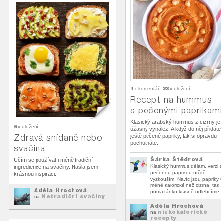
1
23
x komentář
x uložení
Recept na hummus
s pečenými paprikam
Klasický arabský hummus z cizrny je
6
x uložení
úžasný vynález. A když do něj přidáte
Zdravá snídaně nebo
ještě pečené papriky, tak si opravdu
pochutnáte.
svačina
Šárka Štědrová
Učím se používat i méně tradiční
Klasický hummus dělám, verzi 
ingredience na svačiny. Našla jsem
pečenou paprikou určitě
krásnou inspiraci.
vyzkouším. Navíc jsou papriky 
méně kalorické než cizrna, tak 
Adéla Hrochová
pomazánku krásně odlehčíme :
Netradiční svačiny
na
Adéla Hrochová
nízkokalorické
na
recepty