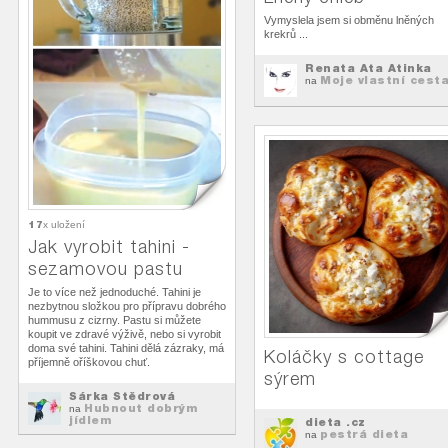
Vymyslela jsem si obměnu lněných
krekrů ...
Renata Ata Atinka
Moje vlastní cest
na
17
x uložení
Jak vyrobit tahini -
sezamovou pastu
Je to více než jednoduché. Tahini je
nezbytnou složkou pro přípravu dobrého
hummusu z cizrny. Pastu si můžete
koupit ve zdravé výživě, nebo si vyrobit
doma své tahini. Tahini dělá zázraky, má
Koláčky s cottage
příjemně oříškovou chuť.
sýrem
Šárka Štědrová
Hubnout dobrým
na
jídlem
dieta .cz
pestrá dieta
na