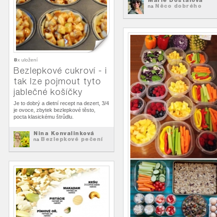
Něco dobrého
na
8
x uložení
Bezlepkové cukroví - i
tak lze pojmout tyto
jablečné košíčky
Je to dobrý a dietní recept na dezert, 3/4
je ovoce, zbytek bezlepkové těsto,
pocta klasickému štrůdlu.
Nina Konvalinková
Bezlepkové pečení
na