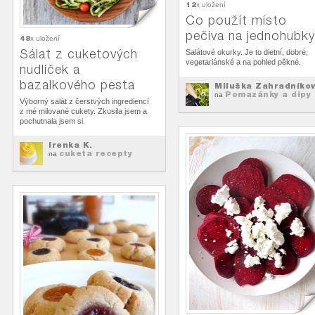
12
x uložení
Co použít místo
pečiva na jednohubk
48
x uložení
Sálat z cuketových
Salátové okurky. Je to dietní, dobré,
vegetariánské a na pohled pěkné.
nudliček a
bazalkového pesta
Miluška Zahradníko
Pomazánky a dipy
na
Výborný salát z čerstvých ingrediencí
z mé milované cukety. Zkusila jsem a
pochutnala jsem si.
Irenka K.
cuketa recepty
na