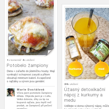
1
3
x komentář
x uložení
Potobelo žampiony
Dieta = zařaďte do jídelníčku houby. Mají
vynikající schopnost zasytit a přitom
obsahují minimum kalorií. A zapečené
s rajčátky a sýrem jsou geniální.
29
x uložení
Úžasný detoxikační
Marie Dostálová
Včera jsem portobelo žampiony
nápoj z kurkumy a
dělala. Objevila jsem je v Lidlu,
medu
Velká dobrota, díky za tip na
loupaná rajčata, jsou lepší než
protlak, ze žampionů při pečení
Udělejte si doma výborný nápoj, může
neztečou.