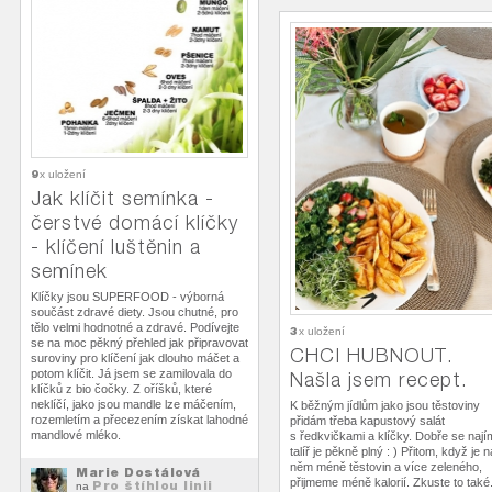
9
x uložení
Jak klíčit semínka -
čerstvé domácí klíčky
- klíčení luštěnin a
semínek
Klíčky jsou SUPERFOOD - výborná
součást zdravé diety. Jsou chutné, pro
tělo velmi hodnotné a zdravé. Podívejte
3
x uložení
se na moc pěkný přehled jak připravovat
CHCI HUBNOUT.
suroviny pro klíčení jak dlouho máčet a
potom klíčit. Já jsem se zamilovala do
Našla jsem recept.
klíčků z bio čočky. Z oříšků, které
neklíčí, jako jsou mandle lze máčením,
K běžným jídlům jako jsou těstoviny
rozemletím a přecezením získat lahodné
přidám třeba kapustový salát
mandlové mléko.
s ředkvičkami a klíčky. Dobře se nají
talíř je pěkně plný : ) Přitom, když je n
něm méně těstovin a více zeleného,
Marie Dostálová
přijmeme méně kalorií. Zkuste to také
Pro štíhlou linii
na