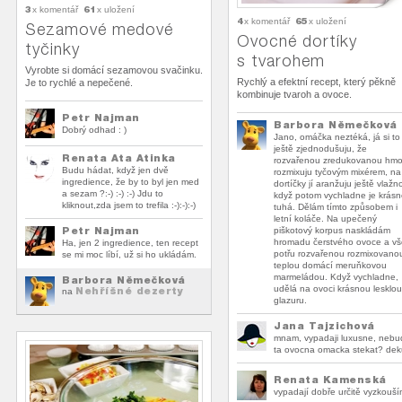
3
61
x komentář
x uložení
4
65
x komentář
x uložení
Sezamové medové
Ovocné dortíky
tyčinky
s tvarohem
Vyrobte si domácí sezamovou svačinku.
Rychlý a efektní recept, který pěkně
Je to rychlé a nepečené.
kombinuje tvaroh a ovoce.
Petr Najman
Barbora Němečková
Dobrý odhad : )
Jano, omáčka neztéká, já si to
ještě zjednodušuju, že
Renata Ata Atinka
rozvařenou zredukovanou hmo
Budu hádat, když jen dvě
rozmixuju tyčovým mixérem, na
ingredience, že by to byl jen med
dortíčky jí aranžuju ještě vlažn
a sezam ?:-) :-) :-) Jdu to
když potom vychladne je krás
kliknout,zda jsem to trefila :-):-):-)
tuhá. Dělám tímto způsobem i
letní koláče. Na upečený
Petr Najman
piškotový korpus naskládám
hromadu čerstvého ovoce a vš
Ha, jen 2 ingredience, ten recept
potřu rozvařenou rozmixovano
se mi moc líbí, už si ho ukládám.
teplou domácí meruňkovou
marmeládou. Když vychladne,
Barbora Němečková
udělá na ovoci krásnou lesklou
Nehříšné dezerty
na
glazuru.
Jana Tajzichová
mnam, vypadaji luxusne, nebu
ta ovocna omacka stekat? deku
Renata Kamenská
vypadají dobře určitě vyzkouš