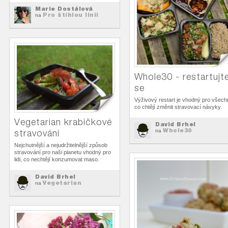
Marie Dostálová
Pro štíhlou linii
na
Whole30 - restartujt
se
Výživový restart je vhodný pro všech
co chtějí změnit stravovací návyky.
Vegetarian krabičkové
David Brhel
Whole30
na
stravování
Nejchutnější a nejudržitelnější způsob
stravování pro naši planetu vhodný pro
lidi, co nechtějí konzumovat maso.
David Brhel
Vegetarian
na