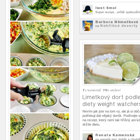
Iwet Smol
Super recept...určitě vyzkouším
Barbora Němečková
Nehříšné dezerty
na
7
70
x komentář
x uložení
Limetkový dort podl
diety weight watcher
Nevím jak jste na tom vy, ale já si ob
potřebuji dát nějaký dortík. Podívejte 
na recept, který není tak hříšný ani k
držíte dietu.
Renata Kamenská
no vypadá moc dobře a chutn