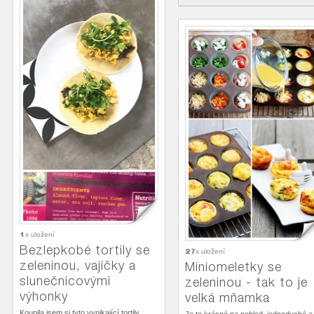
1
x uložení
Bezlepkobé tortily se
27
x uložení
zeleninou, vajíčky a
Miniomeletky se
slunečnicovými
zeleninou - tak to je
výhonky
velká mňamka
Koupila jsem si tyto vynikající tortily,