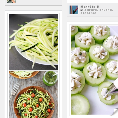
Markéta B
Zdravě, chutně,
na
štastně!