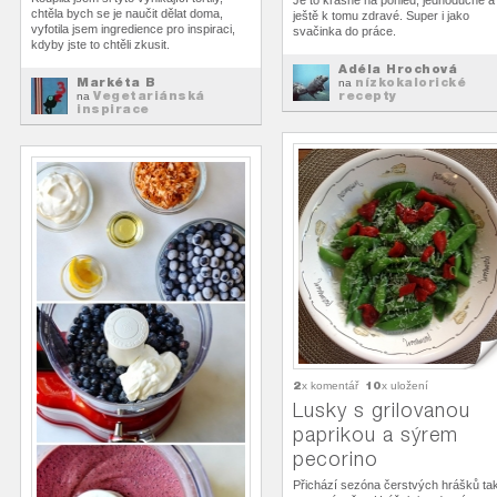
Je to krásné na pohled, jednoduché a
chtěla bych se je naučit dělat doma,
ještě k tomu zdravé. Super i jako
vyfotila jsem ingredience pro inspiraci,
svačinka do práce.
kdyby jste to chtěli zkusit.
Adéla Hrochová
Markéta B
nízkokalorické
na
Vegetariánská
recepty
na
inspirace
2
10
x komentář
x uložení
Lusky s grilovanou
paprikou a sýrem
pecorino
Přichází sezóna čerstvých hrášků tak