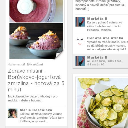
nepropásněte. Hrášek je zdravý,
lahodný a hlavně ideální pro dietu a
hubnutí : )
Markéta B
Dá se v pohodě sehnat ve
větších obchodech. Je to
Pecorino Romano.
Renata Ata Atinka
Vypadá to móóóc dobře. Ten s
se dá běžně koupit v marketu
nebo v nějaké zdravé výživě?
Markéta B
Zdravě, chutně,
na
štastně!
1
24
x komentář
x uložení
Zdravé mlsání -
Borůvkovo-jogurtová
zmrzlina - hotová za 5
minut
Nízkokalorický dezert, vhodný i pro
redukční dietu a hubnutí.
Marie Dostálová
Začínají dozrávat maliny. Zkuzte
svojí domácí zmrzlinu. Včara jsem
jí dělala, je výborná.