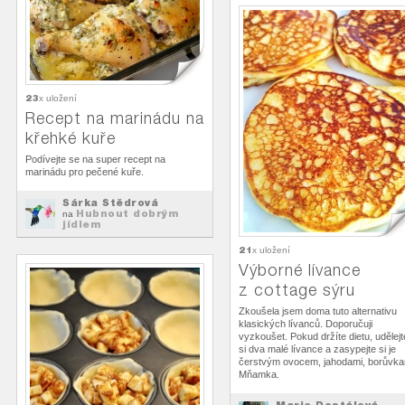
23
x uložení
Recept na marinádu na
křehké kuře
Podívejte se na super recept na
marinádu pro pečené kuře.
Šárka Štědrová
Hubnout dobrým
na
jídlem
21
x uložení
Výborné lívance
z cottage sýru
Zkoušela jsem doma tuto alternativu
klasických lívanců. Doporučuji
vyzkoušet. Pokud držíte dietu, udělejt
si dva malé lívance a zasypejte si je
čerstvým ovocem, jahodami, borůvka
Mňamka.
Marie Dostálová