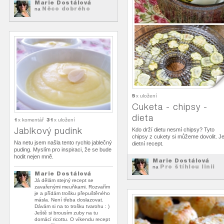
Marie Dostálová
Něco dobrého
na
5
x uložení
Cuketa - chipsy -
dieta
1
31
x komentář
x uložení
Jablkový pudink
Kdo drží dietu nesmí chipsy? Tyto
chipsy z cukety si můžeme dovolit. Je
Na netu jsem našla tento rychlo jablečný
dietní recept.
puding. Myslím pro inspiraci, že se bude
hodit nejen mně.
Marie Dostálová
Pro štíhlou linii
na
Marie Dostálová
Já dělám stejný recept se
zavařenými meuňkami. Rozvařím
je a přídám trošku přepuštěného
másla. Není třeba doslazovat.
Dávám si na to trošku tvarohu : )
Ještě si brousím zuby na tu
domácí ricottu. O víkendu recept