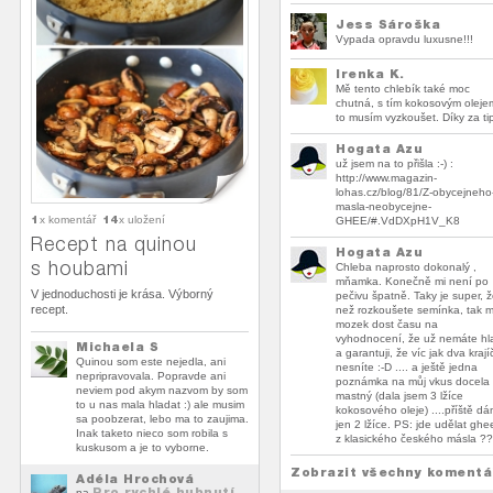
Jess Sároška
Vypada opravdu luxusne!!!
Irenka K.
Mě tento chlebík také moc
chutná, s tím kokosovým oleje
to musím vyzkoušet. Díky za tip
Hogata Azu
už jsem na to přišla :-) :
http://www.magazin-
lohas.cz/blog/81/Z-obycejneho
masla-neobycejne-
1
14
x komentář
x uložení
GHEE/#.VdDXpH1V_K8
Recept na quinou
Hogata Azu
s houbami
Chleba naprosto dokonalý ,
mňamka. Konečně mi není po
V jednoduchosti je krása. Výborný
pečivu špatně. Taky je super, 
recept.
než rozkoušete semínka, tak 
mozek dost času na
vyhodnocení, že už nemáte hl
Michaela S
a garantuji, že víc jak dva krají
Quinou som este nejedla, ani
nesníte :-D .... a ještě jedna
nepripravovala. Popravde ani
poznámka na můj vkus docela
neviem pod akym nazvom by som
mastný (dala jsem 3 lžíce
to u nas mala hladat :) ale musim
kokosového oleje) ....příště d
sa poobzerat, lebo ma to zaujima.
jen 2 lžíce. PS: jde udělat ghee
Inak taketo nieco som robila s
z klasického českého másla ?
kuskusom a je to vyborne.
Zobrazit všechny komentá
Adéla Hrochová
Pro rychlé hubnutí
na