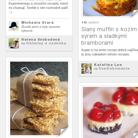
Experimentuju a zkouším recepty, které
mi chutnají. Tenhle k nim rozhodně patří
: )
Michaela Stará
19
x uložení
Zkusila jsem a byly opravdu
Slaný muffin s kozím
výborné.
sýrem a sladkými
Helena Svobodová
bramborami
Obilniny a semínka
na
Kupte si na tento recept dobrá vajíčka
ty jsou základem tohoto receptu.
Kateřina Lee
Svačinkománie
na