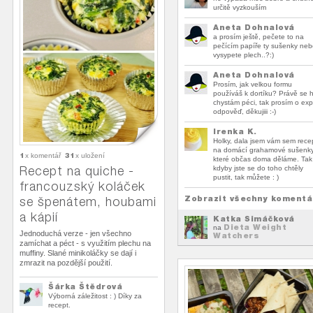
určitě vyzkouším
Aneta Dohnalová
a prosím ještě, pečete to na
pečícím papíře ty sušenky ne
vysypete plech..?:)
Aneta Dohnalová
Prosím, jak velkou formu
používáš k dortíku? Právě se 
chystám péci, tak prosím o exp
odpověď, děkujiii :-)
Irenka K.
Holky, dala jsem vám sem rece
na domácí grahamové sušenky
1
31
x komentář
x uložení
které občas doma děláme. Tak
Recept na quiche -
kdyby jste se do toho chtěly
pustit, tak můžete : )
francouzský koláček
Zobrazit všechny komentá
se špenátem, houbami
a kápií
Katka Šimáčková
Dieta Weight
na
Jednoduchá verze - jen všechno
Watchers
zamíchat a péct - s využitím plechu na
muffiny. Slané minikoláčky se dají i
zmrazit na pozdější použití.
Šárka Štědrová
Výborná záležitost : ) Díky za
recept.