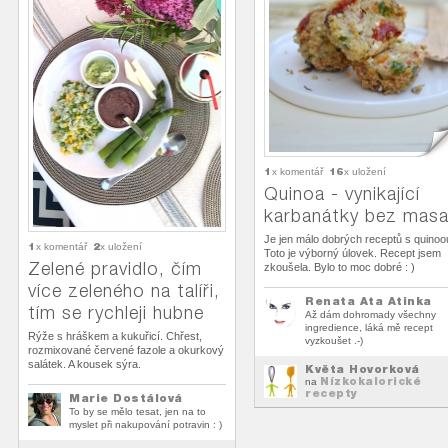
1
16
x komentář
x uložení
Quinoa - vynikající
karbanátky bez mas
Je jen málo dobrých receptů s quinoo
1
2
x komentář
x uložení
Toto je výborný úlovek. Recept jsem
Zelené pravidlo, čím
zkoušela. Bylo to moc dobré : )
více zeleného na talíři,
Renata Ata Atinka
tím se rychleji hubne
Až dám dohromady všechny
ingredience, láká mě recept
Rýže s hráškem a kukuřicí. Chřest,
vyzkoušet .-)
rozmixované červené fazole a okurkový
salátek. A kousek sýra.
Květa Hovorková
Nízkokalorické
na
recepty
Marie Dostálová
To by se mělo tesat, jen na to
myslet při nakupování potravin : )