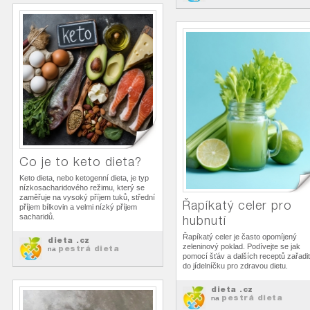
Co je to keto dieta?
Keto dieta, nebo ketogenní dieta, je typ
nízkosacharidového režimu, který se
zaměřuje na vysoký příjem tuků, střední
Řapíkatý celer pro
příjem bílkovin a velmi nízký příjem
sacharidů.
hubnutí
Řapíkatý celer je často opomíjený
dieta .cz
zeleninový poklad. Podívejte se jak
pestrá dieta
na
pomocí šťáv a dalších receptů zařadit
do jídelníčku pro zdravou dietu.
dieta .cz
pestrá dieta
na