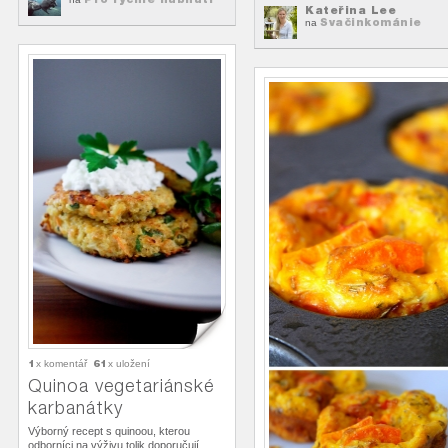
Kateřina Lee
Svačinkománie
na
1
61
x komentář
x uložení
Quinoa vegetariánské
karbanátky
Výborný recept s quinoou, kterou
odborníci na výživu tolik doporučují.