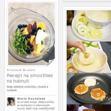
1
3
x komentář
x uložení
Recept na smoothies
na hubnutí
Moje oblíbéné smůvíčko, chutné a
vydatné.
Marie Dostálová
Já už také mixuju. Malými krůčky
se dostávám i k zeleninovým
verzím, ikdyž moje nejoblíbenější