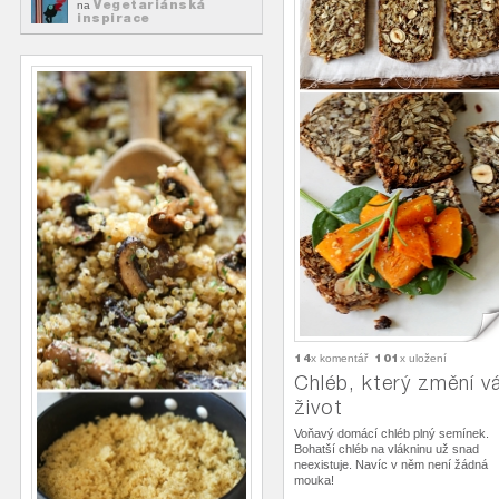
Vegetariánská
na
inspirace
14
101
x komentář
x uložení
Chléb, který změní v
život
Voňavý domácí chléb plný semínek.
Bohatší chléb na vlákninu už snad
neexistuje. Navíc v něm není žádná
mouka!