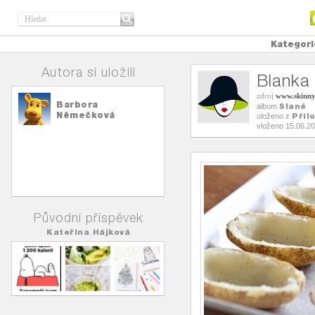
Kategori
Autora si uložili
Blanka
zdroj
www.skinny
Barbora
Slané
album
Němečková
Příl
uloženo z
vloženo 15.06.2
Původní příspěvek
Kateřina Hájková