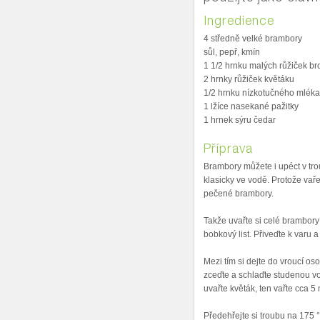
Ingredience
4 středně velké brambory
sůl, pepř, kmín
1 1/2 hrnku malých růžiček br
2 hrnky růžiček květáku
1/2 hrnku nízkotučného mléka
1 lžíce nasekané pažitky
1 hrnek sýru čedar
Příprava
Brambory můžete i upéct v trou
klasicky ve vodě. Protože vař
pečené brambory.
Takže uvařte si celé brambory
bobkový list. Přiveďte k varu 
Mezi tím si dejte do vroucí oso
zceďte a schlaďte studenou vod
uvařte květák, ten vařte cca 5 
Předehřejte si troubu na 175 