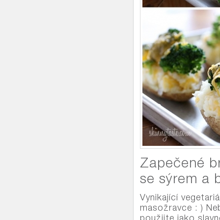
Zapečené br
se sýrem a b
Vynikající vegetari
masožravce : ) N
použijte jako slav