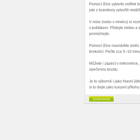
Pomocí lžíce vyberte vnitřek 
jste z brambory vytvořili mist
V míse (nebo v mixéru) si ro
s květákem. Přidejte mléko a 
promíchejte.
Pomocí lžíce navrstvěte směs
brokolicí. Pečte cca 5–10 minu
Můžete i zapéct v mikrovlnce, 
opečenou krustu.
Je to výborné i jako hlavní j
si to dejte jako luxusní přílo
komentovat