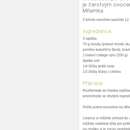
je čerstvým ovoce
Mňamka.
Z tohoto množství upečete 12
Ingredience
3 vajíčka
70 g mouky (pokud chcete zkus
poměru kukuřičný škrob, bram
1 balení cottage sýru (200 g)
špetka soli
1/4 lžičky jedlé sody
1/2 lžičky šťávy z citrónu
Příprava
Rozšlehejte do hladka vajíčka
promíchejte se zbylými ingre
Pečte potom pozvolna na střed
Lívance si můžete zmrazit do z
můžete odebírat vždy jen pot
na chvilku si je znovu prohře