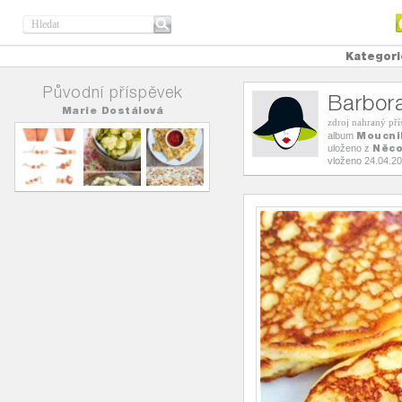
Kategori
Původní příspěvek
Barbor
Marie Dostálová
zdroj nahraný př
Moucni
album
Něco
uloženo z
vloženo 24.04.2