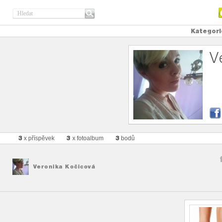
Kategori
V
3
3
3
x příspěvek
x fotoalbum
bodů
Veronika Kočicová