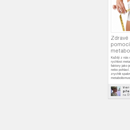
Zdravé 
pomocí 
metabo
Každý z nás 
rychlost meta
faktory jako 
nebo pohlaví.
zrychlit spal
metabolismus
Ver
př
D
na