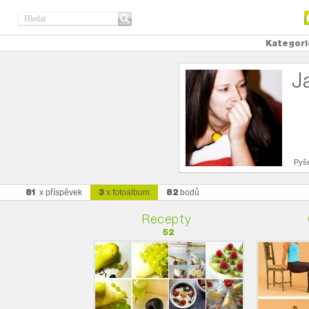
Kategori
J
Pyše
81
3
82
x příspěvek
x fotoalbum
bodů
Recepty
52