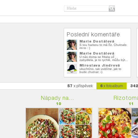
Poslední komentáře
Marie Dostálová
S tou harisou to má říz. Chutnalo
mi to : )
Marie Dostálová
U nás doma se fritata už
zabydlela, je to rychlé, můžu být...
Miroslava Jindrová
ukuchtíno, tak uvidíme, jak to
bude chutnat :-)
57
6
34
x příspěvek
x fotoalbum
Nápady na...
Rizotomá
10
11