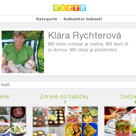
Kategorie
Kalkulátor hubnutí
Klára Rychterová
Mít koho milovat je rodina. Mít kam jít
je domov. Mít obojí je požehnání.
2
bodů
nie
Zdravě od babičky
Detox
7