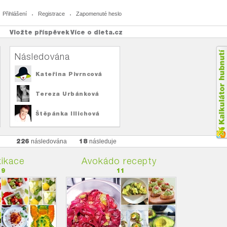
Přihlášení
Registrace
Zapomenuté heslo
Vložte příspěvek
Více o dieta.cz
Následována
Kateřina Pivrncová
Tereza Urbánková
Štěpánka Illichová
226
18
následována
následuje
ikace
Avokádo recepty
19
11