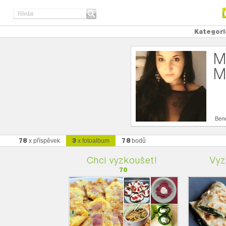
Kategori
M
M
Ben
78
3
78
x příspěvek
x fotoalbum
bodů
Chci vyzkoušet!
Vyz
70