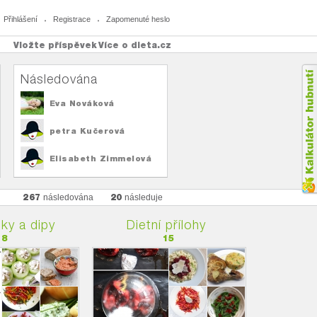
Přihlášení
Registrace
Zapomenuté heslo
Vložte příspěvek
Více o dieta.cz
Následována
Eva Nováková
petra Kučerová
Elisabeth Zimmelová
267
20
následována
následuje
y a dipy
Dietní přílohy
18
15