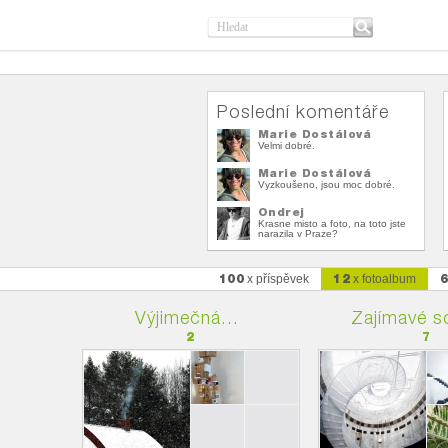
Poslední komentáře
Marie Dostálová
Velmi dobré.
Marie Dostálová
Vyzkoušeno, jsou moc dobré.
Ondrej
Krasne misto a foto, na toto jste
narazila v Praze?
100
12
x příspěvek
x fotoalbum
Výjimečná...
Zajímavé s
2
7