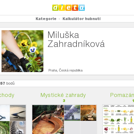
Kategorie
Kalkulátor hubnutí
Miluška
Zahradníková
Praha, Česká republika
657
bodů
chody
Mystické zahrady
Pomazánk
3