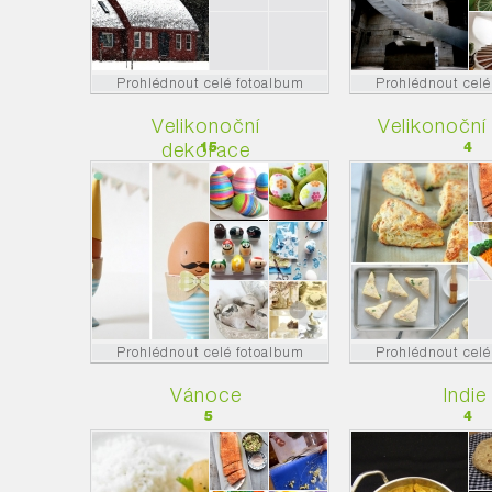
Prohlédnout celé fotoalbum
Prohlédnout celé
Velikonoční
Velikonoční
dekorace
15
4
Prohlédnout celé fotoalbum
Prohlédnout celé
Vánoce
Indie
5
4