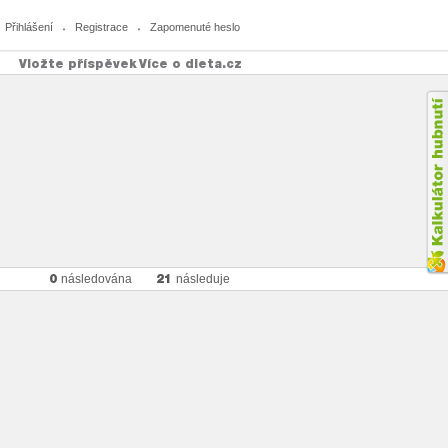
Přihlášení
Registrace
Zapomenuté heslo
Vložte příspěvek
Více o dieta.cz
0
21
následována
následuje