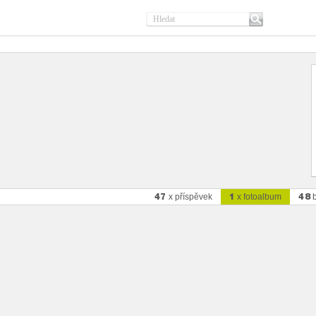
47
1
48
x příspěvek
x fotoalbum
b