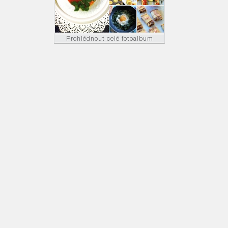
Prohlédnout celé fotoalbum