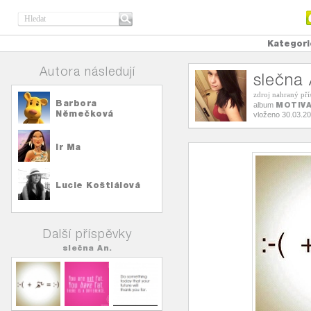
Kategori
Autora následují
slečna 
zdroj nahraný př
Barbora
MOTIV
album
Němečková
vloženo 30.03.2
Ir Ma
Lucie Koštiálová
Další příspěvky
slečna An.