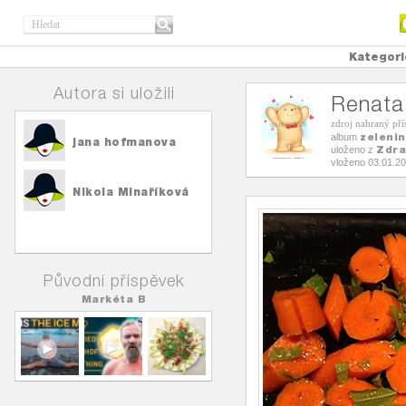
Kategori
Autora si uložili
Renata
zdroj nahraný př
zeleni
album
jana hofmanova
Zdra
uloženo z
vloženo 03.01.2
Nikola Minaříková
Původní příspěvek
Markéta B