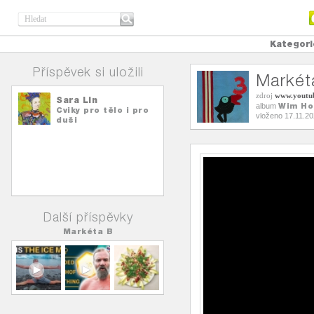
Kategori
Příspěvek si uložili
Markét
zdroj
www.youtu
Sara Lin
Wim Ho
album
Cviky pro tělo i pro
vloženo 17.11.2
duši
Další příspěvky
Markéta B