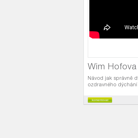
Wim Hofova
Návod jak správně d
ozdravného dýchání
komentovat