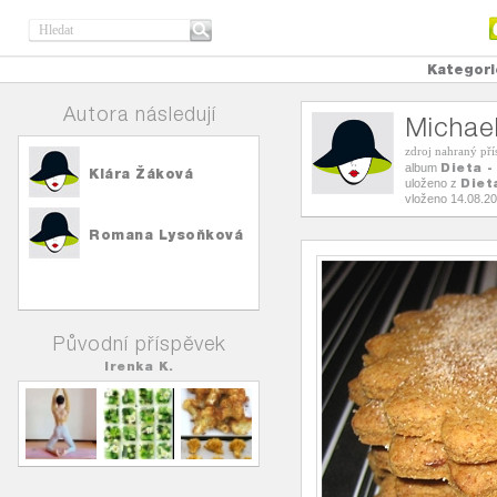
Kategori
Autora následují
Michae
zdroj nahraný př
Dieta -
album
Klára Žáková
Diet
uloženo z
vloženo 14.08.2
Romana Lysoňková
Původní příspěvek
Irenka K.