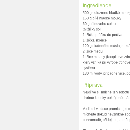
Ingredience
500 g celozrnné hladké mouk
150 g bílé hladké mouky
60 g třtinového cukru
½ lžičky soli
1 lžička prášku do pečiva
1 lžička skořice
120 g studeného másla, nakrá
2 lžíce medu
1 lžíce melasy (koupíte ve zdr
který vzniká při výrobě třtino
systém)
130 ml vody, případně více, p
Příprava
Nejdříve si smíchejte v robot
drobné kousky pokrájené másl
Vedle si v misce promíchejte 
míchejte dokud nevznikne spoji
pohromadě, přidejte opatrně,