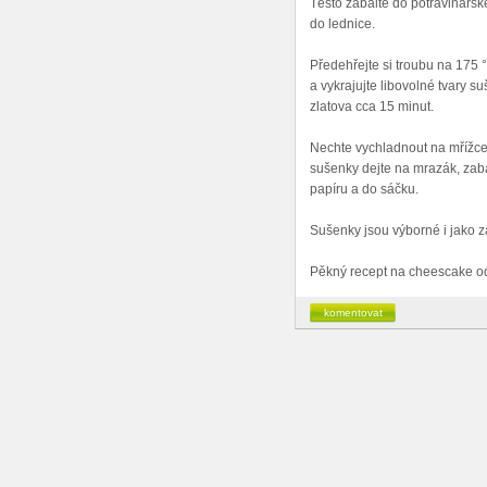
Těsto zabalte do potravinářsk
do lednice.
Předehřejte si troubu na 175 °
a vykrajujte libovolné tvary s
zlatova cca 15 minut.
Nechte vychladnout na mřížce,
sušenky dejte na mrazák, zaba
papíru a do sáčku.
Sušenky jsou výborné i jako z
Pěkný recept na cheescake o
komentovat