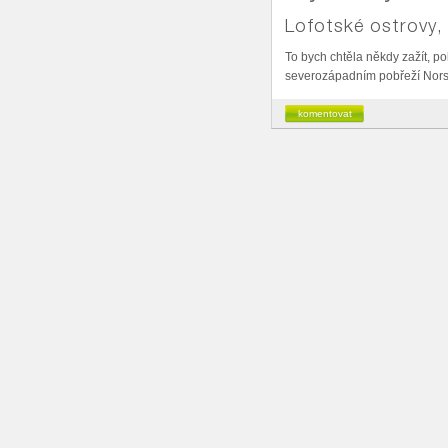
Lofotské ostrovy,
To bych chtěla někdy zažít, pol
severozápadním pobřeží Nors
komentovat