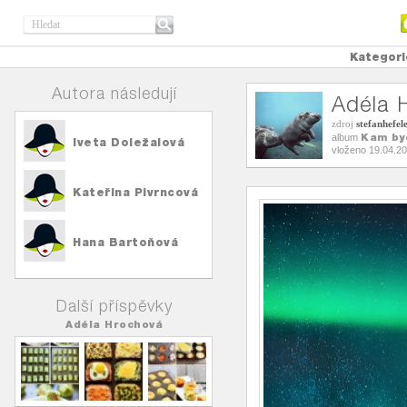
Kategori
Autora následují
Adéla 
zdroj
stefanhefel
Kam by
album
Iveta Doležalová
vloženo 19.04.2
Kateřina Pivrncová
Hana Bartoňová
Další příspěvky
Adéla Hrochová