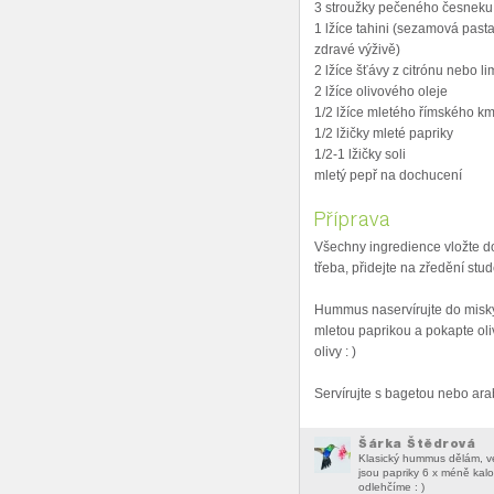
3 stroužky pečeného česneku 
1 lžíce tahini (sezamová pasta
zdravé výživě)
2 lžíce šťávy z citrónu nebo li
2 lžíce olivového oleje
1/2 lžíce mletého římského k
1/2 lžičky mleté papriky
1/2-1 lžičky soli
mletý pepř na dochucení
Příprava
Všechny ingredience vložte do
třeba, přidejte na zředění st
Hummus naservírujte do misky
mletou paprikou a pokapte ol
olivy : )
Servírujte s bagetou nebo ar
Šárka Štědrová
Klasický hummus dělám, ve
jsou papriky 6 x méně kal
odlehčíme : )