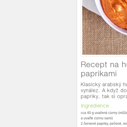
Recept na 
paprikami
Klasický arabský 
vynález. A když do
papriky, tak si op
Ingredience
cca 40 g uvařené cizrny (můž
a uvařte cizrnu sami)
2 červené papriky, pečené, r