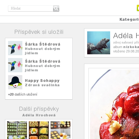
Kategori
Příspěvek si uložili
Adéla 
zdroj nahraný př
Šárka Štědrová
nízkoka
album
Hubnout dobrým
vloženo 29.08.2
jídlem
Šárka Štědrová
Hubnout dobrým
jídlem
Happy Sohappy
Zdravá svačinka
+20
dalších uložení
Další příspěvky
Adéla Hrochová