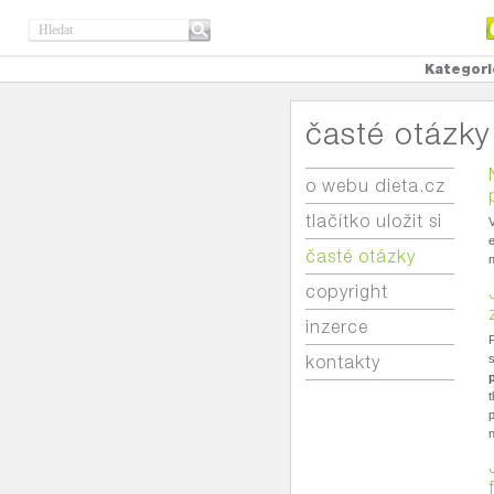
Kategori
časté otázky
o webu dieta.cz
tlačítko uložit si
V
e
časté otázky
n
copyright
inzerce
P
kontakty
s
t
p
n