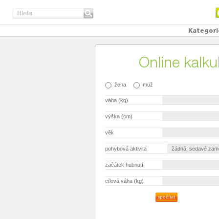
Kategori
Online kalku
žena
muž
váha (kg)
výška (cm)
věk
pohybová aktivita
začátek hubnutí
cílová váha (kg)
spočítat