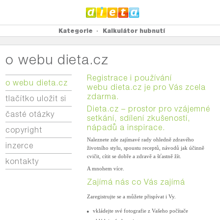
Kategorie
Kalkulátor hubnutí
o webu dieta.cz
Registrace i používání
o webu dieta.cz
webu dieta.cz je pro Vás zcela
zdarma.
tlačítko uložit si
Dieta.cz – prostor pro vzájemné
časté otázky
setkání, sdílení zkušeností,
nápadů a inspirace.
copyright
Naleznete zde zajímavé rady ohledně zdravého
inzerce
životního stylu, spoustu receptů, návodů jak účinně
cvičit, cítit se dobře a zdravě a šťastně žít.
kontakty
A mnohem více.
Zajímá nás co Vás zajímá
Zaregistrujte se a můžete přispívat i Vy.
vkládejte své fotografie z Vašeho počítače