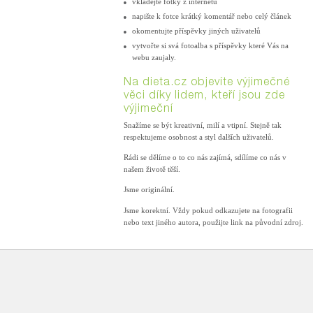
vkládejte fotky z internetu
napište k fotce krátký komentář nebo celý článek
okomentujte příspěvky jiných uživatelů
vytvořte si svá fotoalba s příspěvky které Vás na
webu zaujaly.
Na dieta.cz objevíte výjimečné
věci díky lidem, kteří jsou zde
výjimeční
Snažíme se být kreativní, milí a vtipní. Stejně tak
respektujeme osobnost a styl dalších uživatelů.
Rádi se dělíme o to co nás zajímá, sdílíme co nás v
našem životě těší.
Jsme originální.
Jsme korektní. Vždy pokud odkazujete na fotografii
nebo text jiného autora, použijte link na původní zdroj.