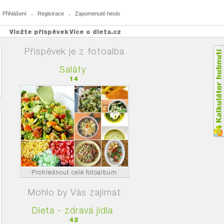
Přihlášení
Registrace
Zapomenuté heslo
Vložte příspěvek
Více o dieta.cz
Příspěvek je z fotoalba
Saláty
14
Prohlédnout celé fotoalbum
Mohlo by Vás zajímat
Dieta - zdravá jídla
42