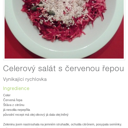
Celerový salát s červenou řepou
Vynikající rychlovka
Ingredience
Celer
Červená řepa
Šťáva z citrónu
já nesolila nepepřila
původní recept má olej olivový já dala olej lněný
Zeleninu jsem nastrouhala na jemném struhadle, ochutila citrónem, posypala semínky.