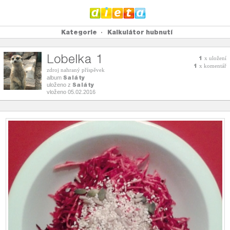
Kategorie
Kalkulátor hubnutí
Lobelka 1
1
x uložení
1
x komentář
zdroj nahraný příspěvek
Saláty
album
Saláty
uloženo z
vloženo 05.02.2016