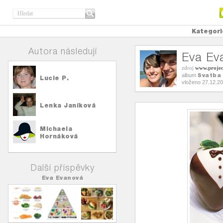
Kategori
Autora následují
Eva Ev
zdroj
www.proje
Svatba
album
Lucie P.
vloženo 27.12.2
Lenka Janíková
Michaela
Hornáková
Další příspěvky
Eva Evanová