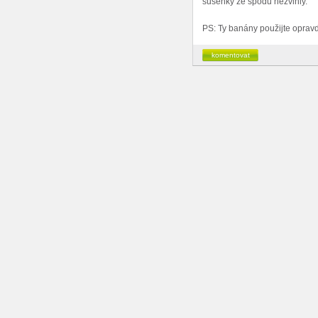
sušenky ze spodu nezvlhly.
PS: Ty banány použijte opravd
komentovat