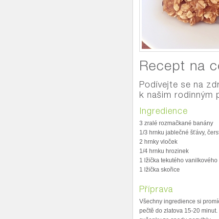
Recept na c
Podívejte se na zd
k našim rodinným 
Ingredience
3 zralé rozmačkané banány
1/3 hrnku jablečné šťávy, čers
2 hrnky vloček
1/4 hrnku hrozinek
1 lžička tekutého vanilkového 
1 lžička skořice
Příprava
Všechny ingredience si promíc
pečtě do zlatova 15-20 minut