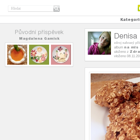
Kategori
Původní příspěvek
Denisa
Magdalena Gamick
zdroj nahraný př
na mls
album
Zdra
uloženo z
vloženo 08.11.2