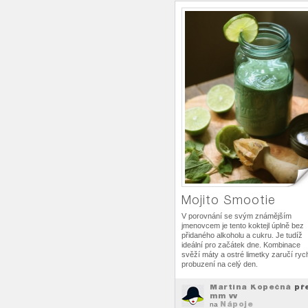
Mojito Smootie
V porovnání se svým známějším
jmenovcem je tento koktejl úplně bez
přidaného alkoholu a cukru. Je tudíž
ideální pro začátek dne. Kombinace
svěží máty a ostré limetky zaručí ryc
probuzení na celý den.
Martina Kopečná
př
mm vv
Nápoje
na