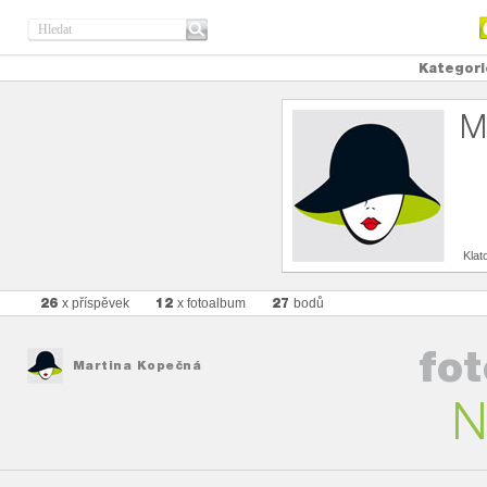
Kategori
M
Klat
26
12
27
x příspěvek
x fotoalbum
bodů
fo
Martina Kopečná
N