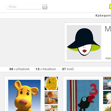
Kategori
M
Klat
26
12
27
x příspěvek
x fotoalbum
bodů