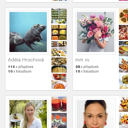
Adéla Hrochová
mm vv
114
28
x příspěvek
x příspěvek
10
10
x fotoalbum
x fotoalbum