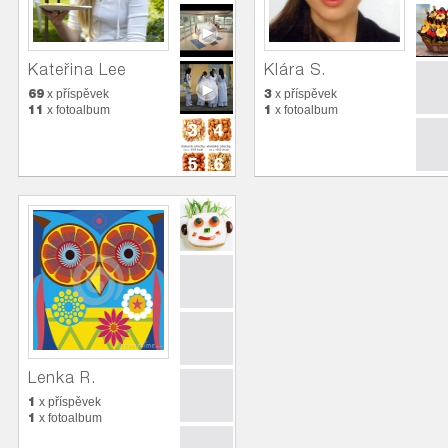
Kateřina Lee
Klára S.
69
3
x příspěvek
x příspěvek
11
1
x fotoalbum
x fotoalbum
Lenka R.
1
x příspěvek
1
x fotoalbum