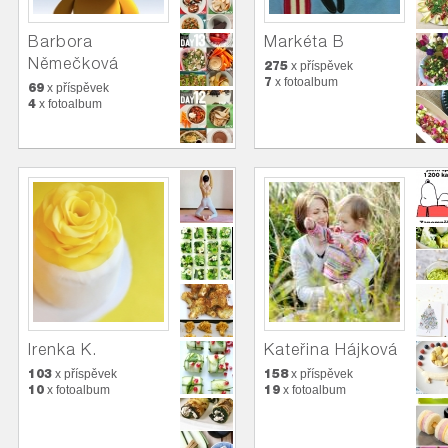
Barbora
Markéta B
Němečková
275
x příspěvek
7
x fotoalbum
69
x příspěvek
4
x fotoalbum
Irenka K.
Kateřina Hájková
103
158
x příspěvek
x příspěvek
10
19
x fotoalbum
x fotoalbum