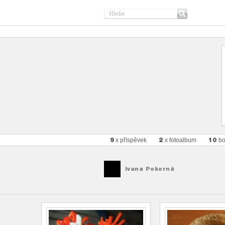
9
2
10
x příspěvek
x fotoalbum
bo
Ivana Pokorná