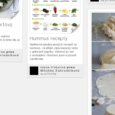
přilo
na
urtový
 nejvíce
Hummus recepty
 si tento dip, je
Nádherná tabulka pestých receptů na
hummus. Já dělám ráda klasický nebo
rná
přes
z grilované papriky. Výborný je i ten
hradníková
s avokádem. Hummus jsem si prostě
zamilovala.
Ivana Pokorná
přes
Miluška Zahradníková
přilohy
na