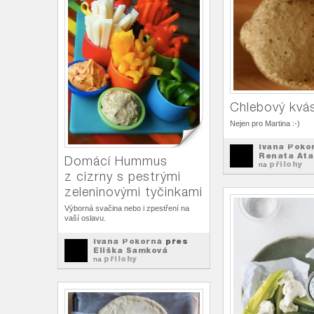
Chlebový kvá
Nejen pro Martina :-)
Ivana Poko
Renata Ata
Domácí Hummus
přilohy
na
z cizrny s pestrými
zeleninovými tyčinkami
Výborná svačina nebo i zpestření na
vaší oslavu.
Ivana Pokorná
přes
Eliška Samková
přilohy
na