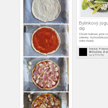
Bylinkový jog
dip
Chcete hubnout, jezte co
zeleniny. Vyzkoušela jsem
velmi chutný.
Ivana Poko
Miluška Za
přilohy
na