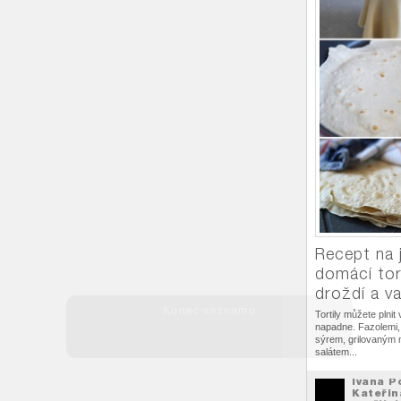
Recept na
domácí tort
droždí a va
Tortily můžete plnit
napadne. Fazolemi,
sýrem, grilovaným
salátem...
Ivana P
Kateřin