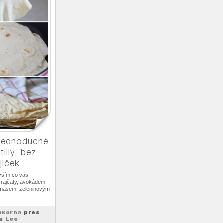
 jednoduché
illy, bez
jíček
 vším co vás
 rajčaty, avokádem,
 masem, zeleninovým
okorná
přes
a Lee