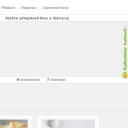
Přihlášení
Registrace
Zapomenuté heslo
Vložte příspěvek
Více o dieta.cz
0
7
následována
následuje