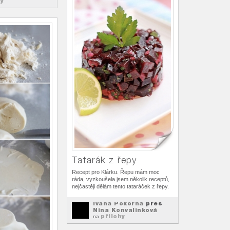
hy
Tatarák z řepy
Recept pro Klárku. Řepu mám moc
ráda, vyzkoušela jsem několik receptů,
nejčastěji dělám tento tataráček z řepy.
Ivana Pokorná
přes
Nina Konvalinková
přilohy
na