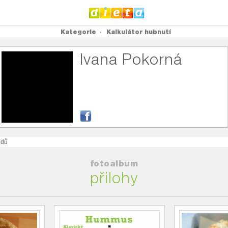
Kategorie
Kalkulátor hubnutí
Ivana Pokorná
dů
fotoalbum
přilohy