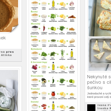
sek
rná
přes
 Atinka
Nekynuté s
pečivo s c
šunkou
Jednoduché a rychl
které provoní celý 
Ivana P
Irenka 