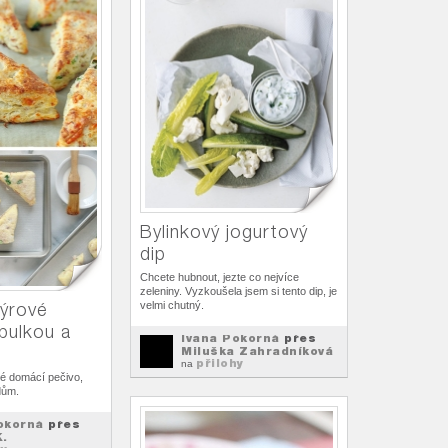
Bylinkový jogurtový
dip
Chcete hubnout, jezte co nejvíce
zeleniny. Vyzkoušela jsem si tento dip, je
ýrové
velmi chutný.
ibulkou a
Ivana Pokorná
přes
Miluška Zahradníková
přilohy
na
é domácí pečivo,
dům.
okorná
přes
K.