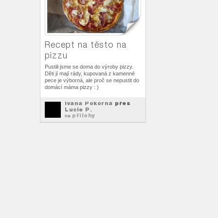
Recept na těsto na
pizzu
Pustili jsme se doma do výroby pizzy.
Děti jí mají rády, kupovaná z kamenné
pece je výborná, ale proč se nepustit do
domácí máma pizzy : )
Ivana Pokorná
přes
Lucie P.
přilohy
na