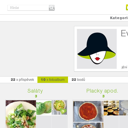
Kategori
E
jižn
22
10
22
x příspěvek
x fotoalbum
bodů
Saláty
Placky apod.
3
3