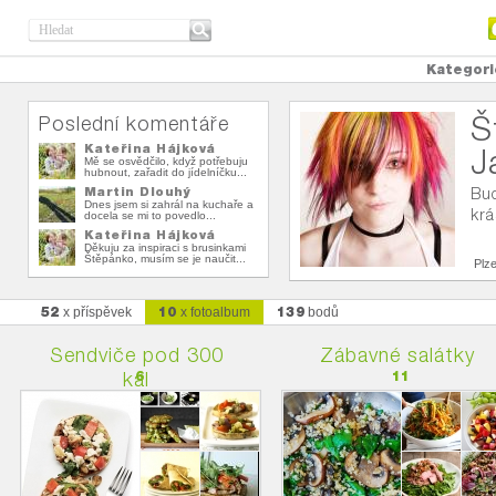
Kategori
Š
Poslední komentáře
Kateřina Hájková
J
Mě se osvědčilo, když potřebuju
hubnout, zařadit do jídelníčku...
Martin Dlouhý
Bud
Dnes jsem si zahrál na kuchaře a
kr
docela se mi to povedlo...
Kateřina Hájková
Děkuju za inspiraci s brusinkami
Štěpánko, musím se je naučit...
Plz
52
10
139
x příspěvek
x fotoalbum
bodů
Sendviče pod 300
Zábavné salátky
kal
6
11