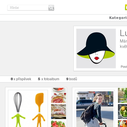
Kategori
L
Mám
kvě
Post
8
5
9
x příspěvek
x fotoalbum
bodů