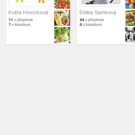
Květa Hovorková
Eliška Samková
71
24
x příspěvek
x příspěvek
7
5
x fotoalbum
x fotoalbum