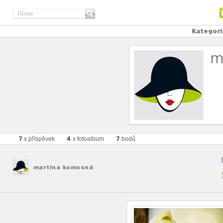
Kategori
m
7
4
7
x příspěvek
x fotoalbum
bodů
martina komosná