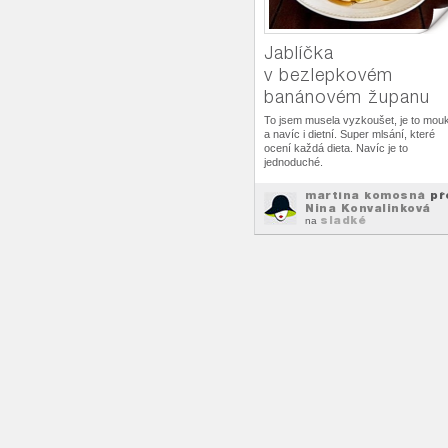
Jablíčka
v bezlepkovém
banánovém županu
To jsem musela vyzkoušet, je to mou
a navíc i dietní. Super mlsání, které
ocení každá dieta. Navíc je to
jednoduché.
martina komosná
př
Nina Konvalinková
sladké
na