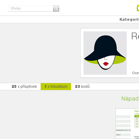
Kategori
R
Ost
23
1
23
x příspěvek
x fotoalbum
bodů
Nápady