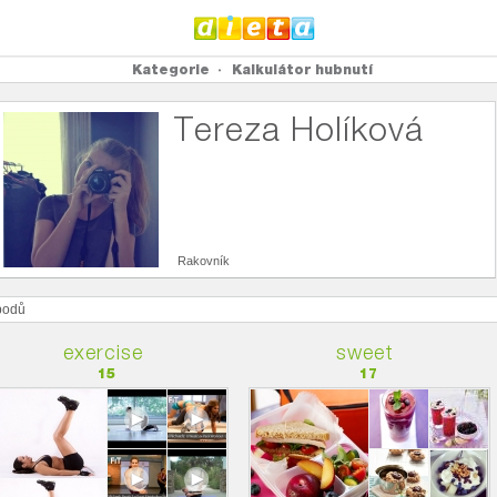
Kategorie
Kalkulátor hubnutí
Tereza Holíková
Rakovník
odů
exercise
sweet
15
17