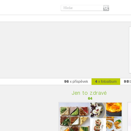
96
4
98
x příspěvek
x fotoalbum
b
Jen to zdravé
64