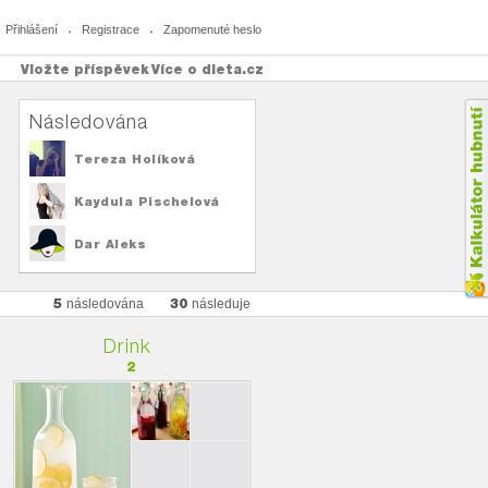
Přihlášení
Registrace
Zapomenuté heslo
Vložte příspěvek
Více o dieta.cz
Následována
Tereza Holíková
Kaydula Pischelová
Dar Aleks
5
30
následována
následuje
Drink
2