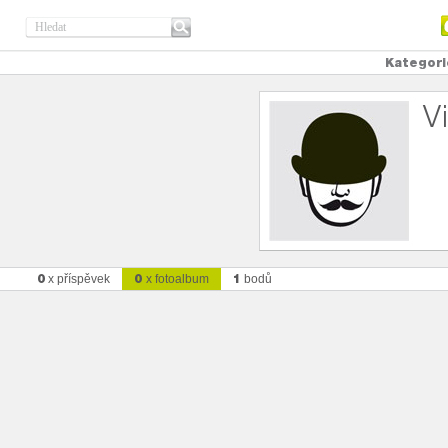
Kategori
V
0
0
1
x příspěvek
x fotoalbum
bodů