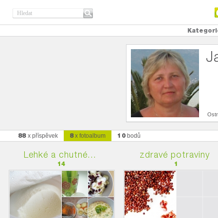
Kategori
J
Ost
88
8
10
x příspěvek
x fotoalbum
bodů
Lehké a chutné...
zdravé potraviny
14
1