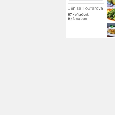
Denisa Toufarová
87
x příspěvek
9
x fotoalbum