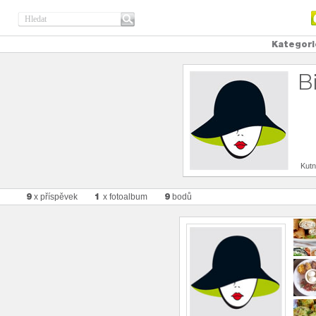
Kategori
B
Kutn
9
1
9
x příspěvek
x fotoalbum
bodů