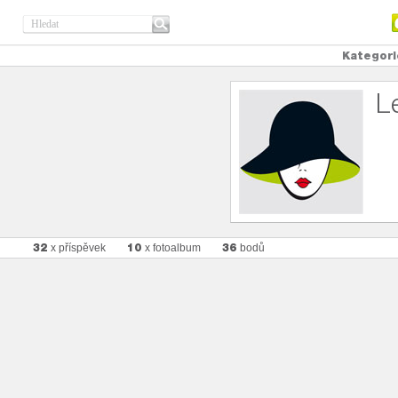
Kategori
L
32
10
36
x příspěvek
x fotoalbum
bodů