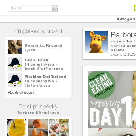
Kategori
Příspěvek si uložili
Barbor
zdroj
www.buzzf
Dominika Kramná
14 denn
album
Výzva
strava
vloženo 11.10.2
XXXX XXXX
14 denní výzva -
fresh čistá strava
Martina Dolíhalová
14 denní výzva -
čistá strava
+1
dalších uložení
Další příspěvky
Barbora Němečková