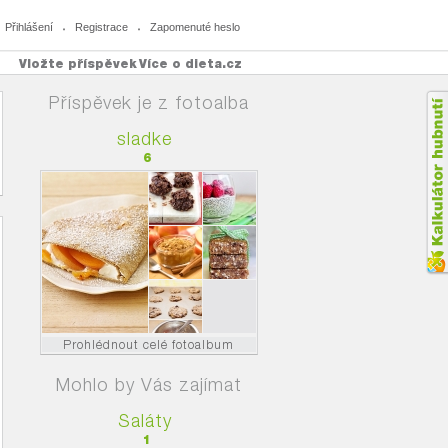
Přihlášení
Registrace
Zapomenuté heslo
Vložte příspěvek
Více o dieta.cz
Příspěvek je z fotoalba
sladke
6
Prohlédnout celé fotoalbum
Mohlo by Vás zajímat
Saláty
1