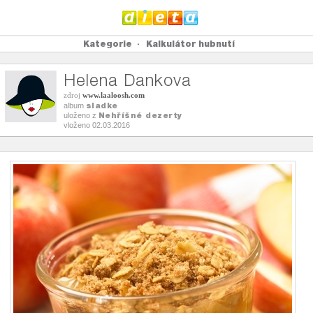
Kategorie
Kalkulátor hubnutí
Helena Dankova
zdroj
www.laaloosh.com
sladke
album
Nehříšné dezerty
uloženo z
vloženo 02.03.2016