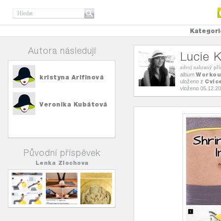
Kategori
Autora následují
Lucie K
zdroj nahraný př
Workou
album
kristyna Arifinová
Cvic
uloženo z
vloženo 05.12.2
Veronika Kubátová
Původní příspěvek
Lenka Zlochova