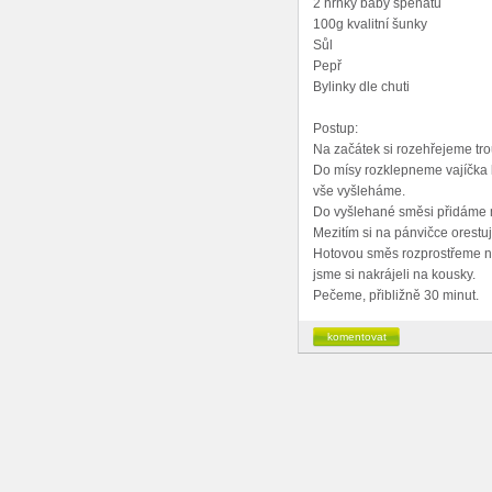
2 hrnky baby špenátu
100g kvalitní šunky
Sůl
Pepř
Bylinky dle chuti
Postup:
Na začátek si rozehřejeme tr
Do mísy rozklepneme vajíčka k
vše vyšleháme.
Do vyšlehané směsi přidáme m
Mezitím si na pánvičce orestu
Hotovou směs rozprostřeme n
jsme si nakrájeli na kousky.
Pečeme, přibližně 30 minut.
komentovat