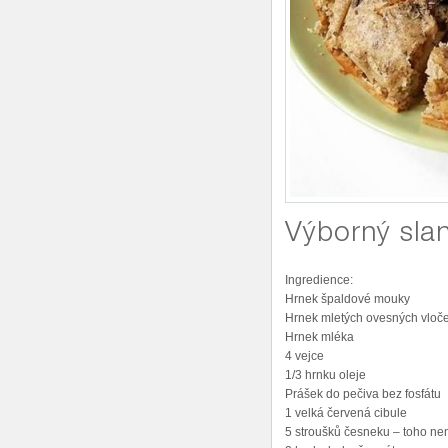
Výborný sla
Ingredience:
Hrnek špaldové mouky
Hrnek mletých ovesných vloč
Hrnek mléka
4 vejce
1/3 hrnku oleje
Prášek do pečiva bez fosfátu
1 velká červená cibule
5 stroušků česneku – toho nen