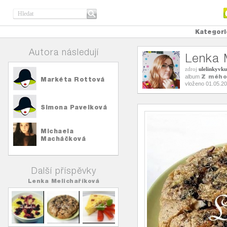
Kategori
Autora následují
Lenka 
zdroj
ulelinkyvku
Z mého
album
Markéta Rottová
vloženo 01.05.2
Simona Pavelková
Michaela
Macháčková
Další příspěvky
Lenka Melichaříková