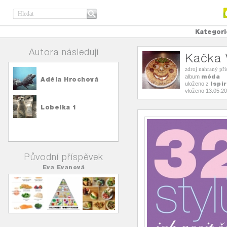
Kategori
Autora následují
Kačka 
zdroj nahraný př
móda
album
Adéla Hrochová
Ispi
uloženo z
vloženo 13.05.2
Lobelka 1
Původní příspěvek
Eva Evanová