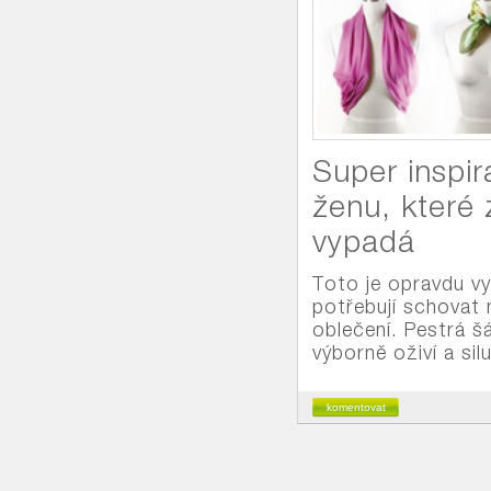
Super inspi
ženu, které 
vypadá
Toto je opravdu vyn
potřebují schovat 
oblečení. Pestrá š
výborně oživí a sil
komentovat