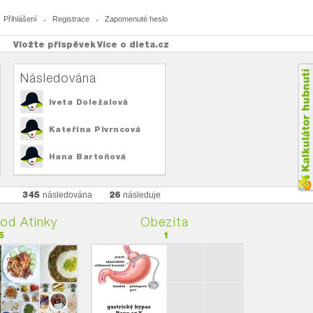
Přihlášení
Registrace
Zapomenuté heslo
Vložte příspěvek
Více o dieta.cz
Následována
Iveta Doležalová
Kateřina Pivrncová
Hana Bartoňová
345
26
následována
následuje
 od Atinky
Obezita
5
1