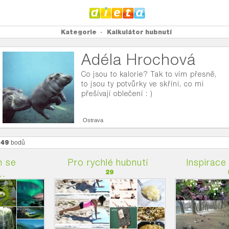
Kategorie
Kalkulátor hubnutí
Adéla Hrochová
Co jsou to kalorie? Tak to vím přesně,
to jsou ty potvůrky ve skříni, co mi
přešívají oblečení : )
Ostrava
449
bodů
h se
Pro rychlé hubnutí
Inspirace
..
29