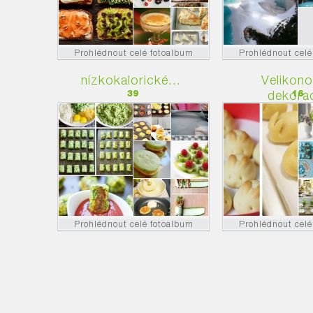
Prohlédnout celé fotoalbum
Prohlédnout celé
nízkokalorické...
Velikono
39
dekora
16
Prohlédnout celé fotoalbum
Prohlédnout celé