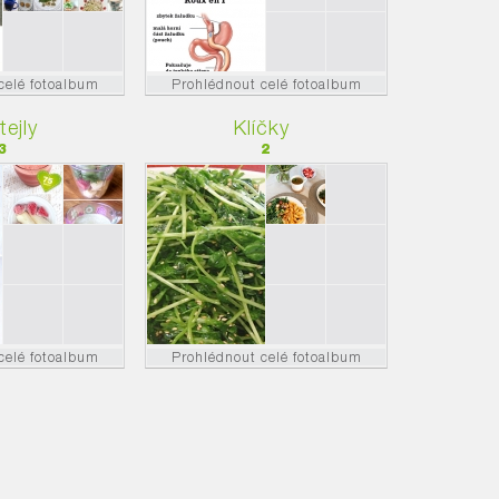
celé fotoalbum
Prohlédnout celé fotoalbum
ejly
Klíčky
3
2
celé fotoalbum
Prohlédnout celé fotoalbum