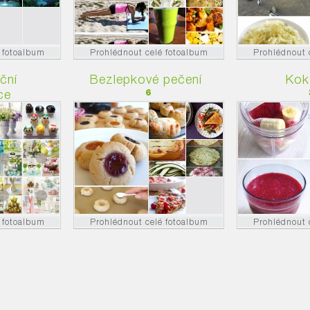
 fotoalbum
Prohlédnout celé fotoalbum
Prohlédnout 
ční
Bezlepkové pečení
Kokt
ce
6
 fotoalbum
Prohlédnout celé fotoalbum
Prohlédnout 