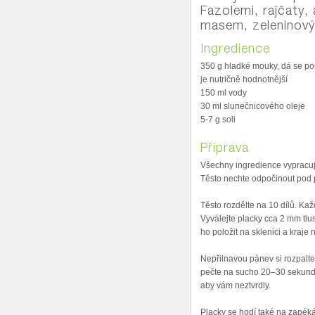
Fazolemi, rajčaty,
masem, zeleninový
Ingredience
350 g hladké mouky, dá se po
je nutričně hodnotnější
150 ml vody
30 ml slunečnicového oleje
5-7 g soli
Příprava
Všechny ingredience vypracujt
Těsto nechte odpočinout pod p
Těsto rozdělte na 10 dílů. Ka
Vyválejte placky cca 2 mm tlu
ho položit na sklenici a kraje 
Nepřilnavou pánev si rozpalte
pečte na sucho 20–30 sekund.
aby vám neztvrdly.
Placky se hodí také na zapéká