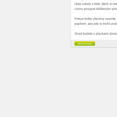
ráda cukety a lilek, které si o
cizrnu posypat oblíbeným sýre
Pokud tortily všechny nesníte
papírem, aby jste si mohli po
Snad budete s plackami doma 
komentovat