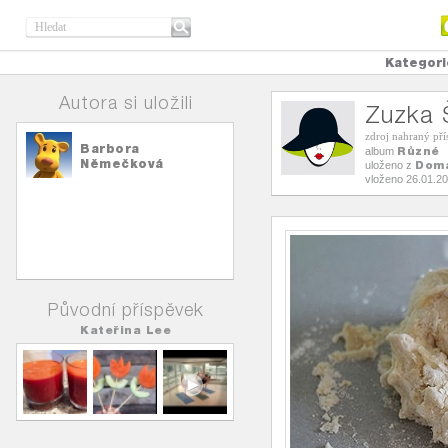
Kategori
Autora si uložili
Zuzka 
zdroj nahraný př
Barbora
Různé
album
Němečková
Doma
uloženo z
vloženo 26.01.2
Původní příspěvek
Kateřina Lee