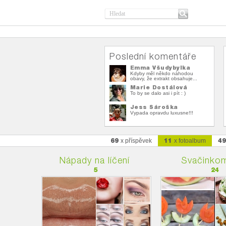
Poslední komentáře
Emma Všudybylka
Kdyby měl někdo náhodou
obavy, že extrakt obsahuje...
Marie Dostálová
To by se dalo asi i pít : )
Jess Sároška
Vypada opravdu luxusne!!!
69
11
4
x příspěvek
x fotoalbum
Nápady na líčení
Svačinkom
5
24