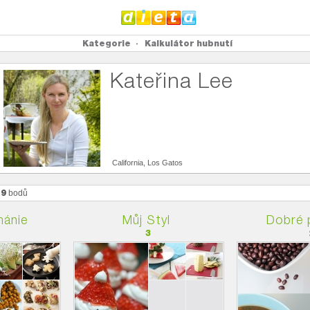
Kategorie
Kalkulátor hubnutí
Kateřina Lee
California, Los Gatos
99
bodů
ánie
Můj Styl
Dobré 
3