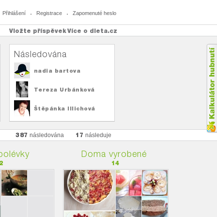
Přihlášení
Registrace
Zapomenuté heslo
Vložte příspěvek
Více o dieta.cz
Následována
nadia bartova
Tereza Urbánková
Štěpánka Illichová
387
17
následována
následuje
polévky
Doma vyrobené
2
14