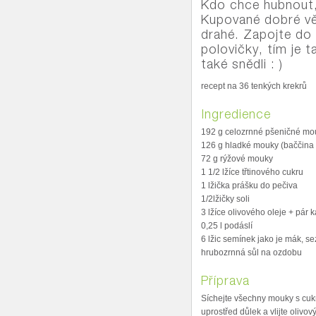
Kdo chce hubnout, 
Kupované dobré věc
drahé. Zapojte do 
polovičky, tím je t
také snědli : )
recept na 36 tenkých krekrů
Ingredience
192 g celozrnné pšeničné mo
126 g hladké mouky (baččina 
72 g rýžové mouky
1 1/2 lžíce třtinového cukru
1 lžička prášku do pečiva
1/2lžičky soli
3 lžíce olivového oleje + pár
0,25 l podáslí
6 lžic semínek jako je mák, s
hrubozrnná sůl na ozdobu
Příprava
Síchejte všechny mouky s cukr
uprostřed důlek a vlijte olivov