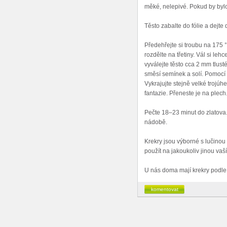
měké, nelepivé. Pokud by bylo
Těsto zabalte do fólie a dejte
Předehřejte si troubu na 175 °
rozdělte na třetiny. Vál si l
vyválejte těsto cca 2 mm tlus
směsí semínek a solí. Pomocí 
Vykrajujte stejně velké trojúh
fantazie. Přeneste je na plech
Pečte 18–23 minut do zlatova
nádobě.
Krekry jsou výborné s lučinou 
použít na jakoukoliv jinou va
U nás doma mají krekry podle 
komentovat