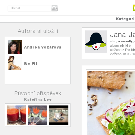
Kategori
Autora si uložili
Jana J
zdroj
www.sallyp
chléb
album
Andrea Vozárová
Peči
uloženo z
vloženo 18.05.2
Be Fit
Původní příspěvek
Kateřina Lee