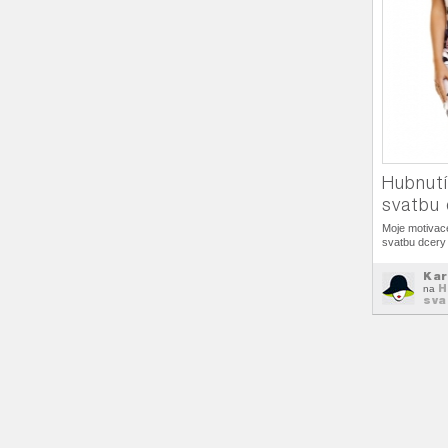
Hubnutí
svatbu 
Moje motivace
svatbu dcery
Kar
H
na
sva