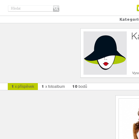
Kategori
K
Vys
1
1
10
x příspěvek
x fotoalbum
bodů