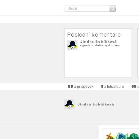
Poslední komentáře
Jindra šobíšková
vypadá to dobře vyzkouším
59
9
65
x příspěvek
x fotoalbum
b
Jindra šobíšková