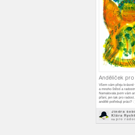
Andělíček pro
Všem vám přeju krásné 
a mnoho štěstí a radost
Namalovala jsem vám an
přání, jen tak pro radost.
andělé potřebují práci? : 
Jindra šob
Klára Rych
pro rado
na