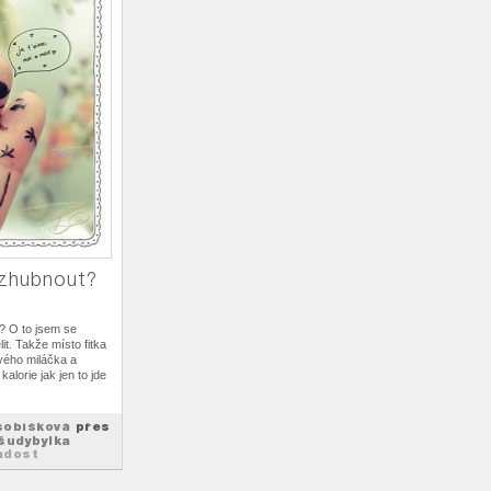
 zhubnout?
? O to jsem se
it. Takže místo fitka
svého miláčka a
kalorie jak jen to jde
šobíšková
přes
šudybylka
adost