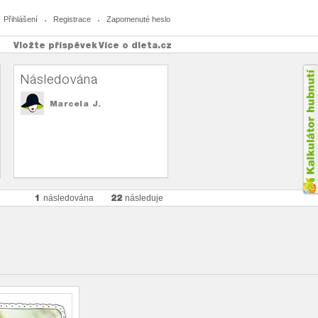
Přihlášení
Registrace
Zapomenuté heslo
Vložte příspěvek
Více o dieta.cz
Následována
Marcela J.
1
22
následována
následuje