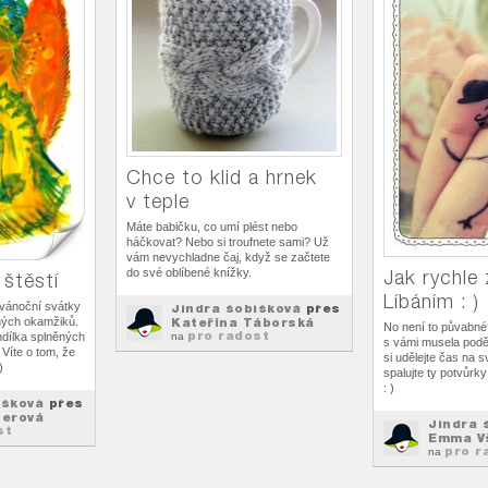
Chce to klid a hrnek
v teple
Máte babičku, co umí plést nebo
háčkovat? Nebo si troufnete sami? Už
vám nevychladne čaj, když se začtete
do své oblíbené knížky.
Jak rychle
 štěstí
Líbáním : )
vánoční svátky
Jindra šobíšková
přes
ných okamžiků.
Kateřina Táborská
No není to půvabné
pro radost
dílka splněných
na
s vámi musela poděl
 Víte o tom, že
si udělejte čas na 
)
spalujte ty potvůrky 
: )
íšková
přes
terová
Jindra 
st
Emma V
pro r
na