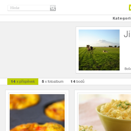
Kategori
J
Bošo
14
5
14
x příspěvek
x fotoalbum
bodů