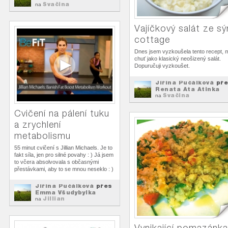
Svačina
na
Vajíčkový salát ze sý
cottage
Dnes jsem vyzkoušela tento recept, 
chuť jako klasický neošizený salát.
Dopuručuji vyzkoušet.
Jiřina Pučálková
pře
Renata Ata Atinka
Svačina
na
Cvičení na pálení tuku
a zrychlení
metabolismu
55 minut cvičení s Jillian Michaels. Je to
fakt síla, jen pro silné povahy : ) Já jsem
to včera absolvovala s občasnými
přestávkami, aby to se mnou neseklo : )
Jiřina Pučálková
přes
Emma Všudybylka
Jillian
na
Vynikající pomazánka