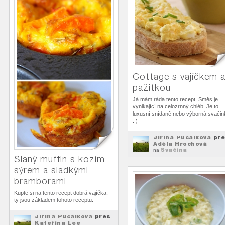
Cottage s vajíčkem 
pažitkou
Já mám ráda tento recept. Směs je
vynikající na celozrnný chléb. Je to
luxusní snídaně nebo výborná svačin
: )
Jiřina Pučálková
pře
Adéla Hrochová
Svačina
na
Slaný muffin s kozím
sýrem a sladkými
bramborami
Kupte si na tento recept dobrá vajíčka,
ty jsou základem tohoto receptu.
Jiřina Pučálková
přes
Kateřina Lee