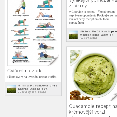
z cizrny
V Čechách je cizrna – římský hrách,
neprávem opomíjená. Podívejte se na
můj oblíbený recept na chutnou
pomazánku.
Jiřina Pučálková
pře
Magdalena Gamick
Svačina
na
Cvičení na záda
Pěkné cviky na uvolnění bolesti v kříži.
Jiřina Pučálková
přes
Marie Dostálová
Cviky na záda
na
Guacamole recept n
krémovější verzi –