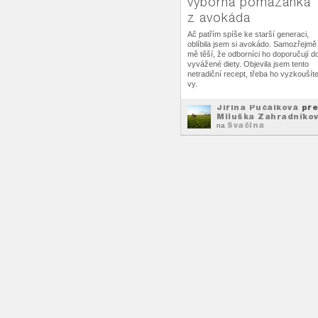
výborná pomazánka
z avokáda
Ač patřím spíše ke starší generaci,
oblíbila jsem si avokádo. Samozřejmě
mě těší, že odborníci ho doporučují d
vyvážené diety. Objevila jsem tento
netradiční recept, třeba ho vyzkoušíte
vy.
Jiřina Pučálková
pře
Miluška Zahradníko
Svačina
na