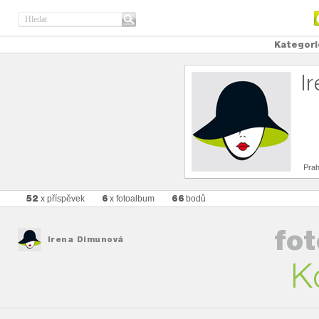
Kategori
I
Pra
52
6
66
x příspěvek
x fotoalbum
bodů
fo
Irena Dimunová
K