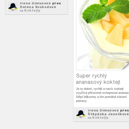
Irena Dimunová
přes
Helena Svobodová
Koktejly
na
Super rychlý
ananasový koktejl
Je to dobré, rychlé a navíc koktejl
využívá přirozené schopnosti ananas
štěpí bílkoviny a tím pomáhá trávení
potravy.
Irena Dimunová
pře
Štěpánka Janečková
Koktejly
na