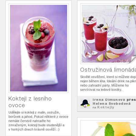
Ostružinová limonád
Skvělé osvěžení, které si můžete dop
nejen během léta. Ideální drink na pikn
nebo zahradní párty. Můžeme ho
servírovat na ledové kostky.
Koktejl z lesního
Irena Dimunová
pře
Helena Svobodová
ovoce
Koktejly
na
Udělejte si koktejl z malin, ostružin,
borůvek a jahod. Pokud některé z ovoce
nemáte čerstvé nahraďte ho
zmraženým, koktejl bude studenější a
v horkých dnech krásně osvěží : )